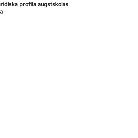
uridiska profila augstskolas
ma