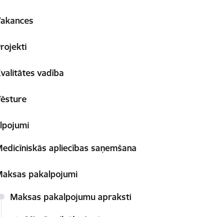
Vakances
rojekti
valitātes vadība
ēsture
lpojumi
edicīniskās apliecības saņemšana
aksas pakalpojumi
Maksas pakalpojumu apraksti