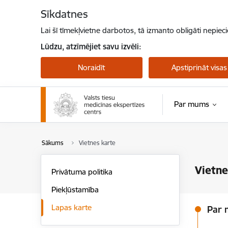
Pāriet uz lapas saturu
Sīkdatnes
Lai šī tīmekļvietne darbotos, tā izmanto obligāti nepiec
Lūdzu, atzīmējiet savu izvēli:
Noraidīt
Apstiprināt visas
Par mums
Sākums
Vietnes karte
Vietne
Privātuma politika
Piekļūstamība
Lapas karte
Par