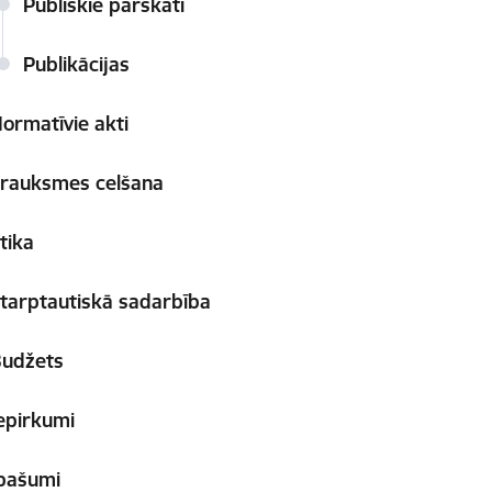
Publiskie pārskati
Publikācijas
ormatīvie akti
rauksmes celšana
tika
tarptautiskā sadarbība
udžets
epirkumi
pašumi