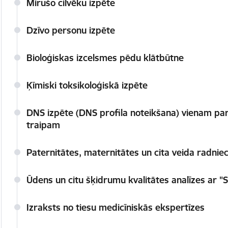
Mirušo cilvēku izpēte
Dzīvo personu izpēte
Bioloģiskas izcelsmes pēdu klātbūtne
Ķīmiski toksikoloģiskā izpēte
DNS izpēte (DNS profila noteikšana) vienam pa
traipam
Paternitātes, maternitātes un cita veida radnie
Ūdens un citu šķidrumu kvalitātes analīzes ar 
Izraksts no tiesu medicīniskās ekspertīzes