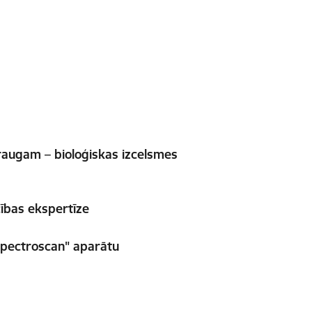
raugam – bioloģiskas izcelsmes
cības ekspertīze
"Spectroscan" aparātu