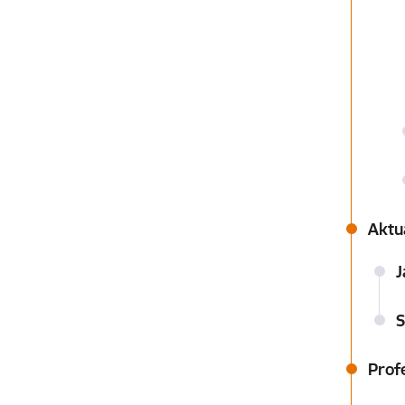
Aktu
J
S
Prof