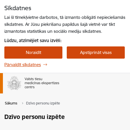
Pāriet uz lapas saturu
Sīkdatnes
Spied
lai meklētu
Enter
Lai šī tīmekļvietne darbotos, tā izmanto obligāti nepieciešamās
sīkdatnes. Ar Jūsu piekrišanu papildus šajā vietnē var tikt
izmantotas statistikas un sociālo mediju sīkdatnes.
Lūdzu, atzīmējiet savu izvēli:
Noraidīt
Apstiprināt visas
Pārvaldīt sīkdatnes
Sākums
Dzīvo personu izpēte
Dzīvo personu izpēte