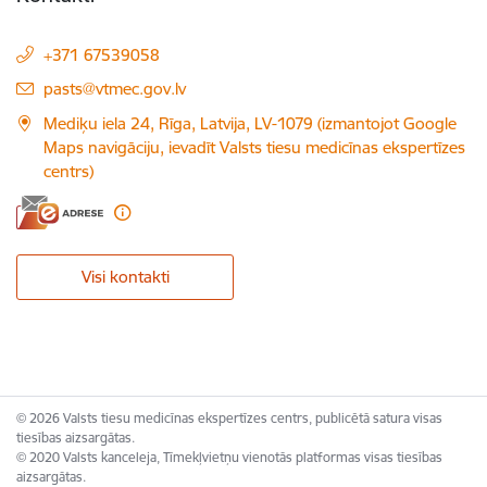
+371 67539058
E-pasts:
pasts@vtmec.gov.lv
Mediķu iela 24, Rīga, Latvija, LV-1079 (izmantojot Google
Maps navigāciju, ievadīt Valsts tiesu medicīnas ekspertīzes
centrs)
Visi kontakti
© 2026 Valsts tiesu medicīnas ekspertīzes centrs, publicētā satura visas
tiesības aizsargātas.
© 2020 Valsts kanceleja, Tīmekļvietņu vienotās platformas visas tiesības
aizsargātas.