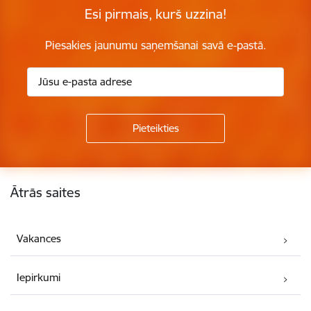
Esi pirmais, kurš uzzina!
Piesakies jaunumu saņemšanai savā e-pastā.
Kājene
Ātrās saites
Vakances
Iepirkumi