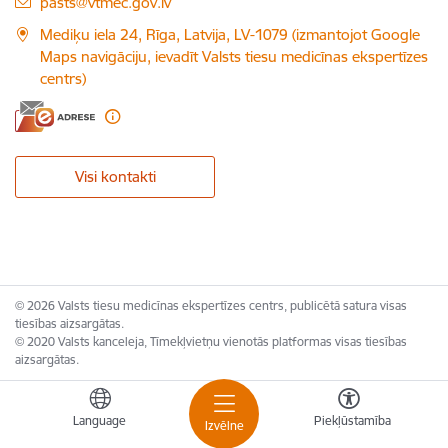
E-pasts:
pasts@vtmec.gov.lv
Mediķu iela 24, Rīga, Latvija, LV-1079 (izmantojot Google
Maps navigāciju, ievadīt Valsts tiesu medicīnas ekspertīzes
centrs)
Visi kontakti
© 2026 Valsts tiesu medicīnas ekspertīzes centrs, publicētā satura visas
tiesības aizsargātas.
© 2020 Valsts kanceleja, Tīmekļvietņu vienotās platformas visas tiesības
aizsargātas.
Language
Piekļūstamība
Izvēlne