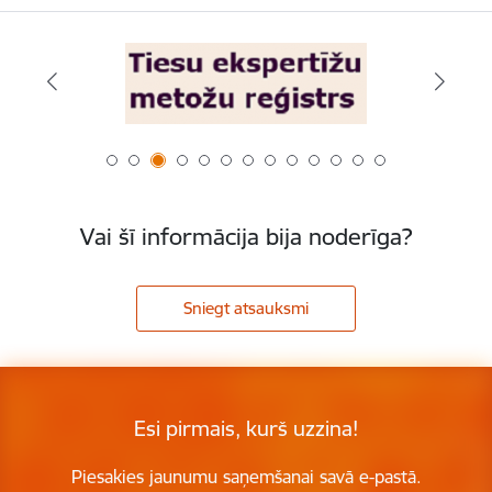
Vai šī informācija bija noderīga?
Sniegt atsauksmi
Esi pirmais, kurš uzzina!
Piesakies jaunumu saņemšanai savā e-pastā.