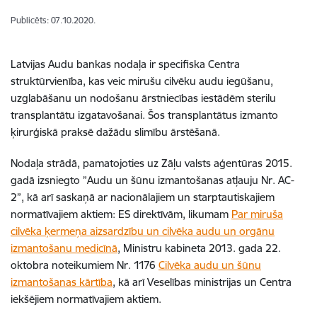
Publicēts: 07.10.2020.
Latvijas Audu bankas nodaļa ir specifiska Centra
struktūrvienība, kas veic mirušu cilvēku audu iegūšanu,
uzglabāšanu un nodošanu ārstniecības iestādēm sterilu
transplantātu izgatavošanai. Šos transplantātus izmanto
ķirurģiskā praksē dažādu slimību ārstēšanā.
Nodaļa strādā, pamatojoties uz Zāļu valsts aģentūras 2015.
gadā izsniegto ”Audu un šūnu izmantošanas atļauju Nr. AC-
2”, kā arī saskaņā ar nacionālajiem un starptautiskajiem
normatīvajiem aktiem: ES direktīvām, likumam
Par miruša
cilvēka ķermeņa aizsardzību un cilvēka audu un orgānu
izmantošanu medicīnā
, Ministru kabineta 2013. gada 22.
oktobra noteikumiem Nr. 1176
Cilvēka audu un šūnu
izmantošanas kārtība
, kā arī Veselības ministrijas un Centra
iekšējiem normatīvajiem aktiem.