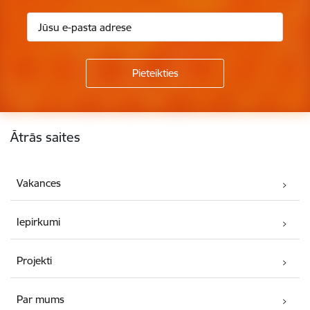
Kājene
Ātrās saites
Vakances
Iepirkumi
Projekti
Par mums