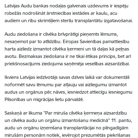
Latvijas Audu bankas nodaļas galvenais uzdevums ir iespēju
robežās nodrošināt ārstniecības iestādes ar kaulu, acu
audiem un ribu skrimšļiem sterilu transplantātu izgatavošanai.
Audu ziedošana ir cilvēka brīvprātīgi pieņemts lēmums,
nesaņemot par to atlīdzību. Eiropas Savienības pamattiesību
harta aizliedz izmantot cilvēka ķermeni un tā daļas kā peļņas
avotu. Bezmaksas ziedošana ir ne tikai ētikas princips, bet arī
priekšnosacījums ziedojuma saņēmēja veselības aizsardzībai.
Ikviens Latvijas iedzīvotājs savas dzīves laikā var dokumentāli
noformēt savu lēmumu par atļauju vai aizliegumu izmantot
audus un orgānus pēc nāves, iesniedzot attiecīgu iesniegumu
Pilsonības un migrācijas lietu pārvaldē.
Saskaņā ar likuma "Par miruša cilvēka ķermeņa aizsardzību
un cilvēka audu un orgānu izmantošanu medicīnā" 11. pantu,
audu un orgānu izņemšana transplantācijai no pilngadīgām
mirušām personām notiek, ievērojot prezumētās piekrišanas