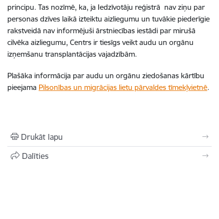
principu. Tas nozīmē, ka, ja Iedzīvotāju reģistrā nav ziņu par
personas dzīves laikā izteiktu aizliegumu un tuvākie piederīgie
rakstveidā nav informējuši ārstniecības iestādi par mirušā
cilvēka aizliegumu, Centrs ir tiesīgs veikt audu un orgānu
izņemšanu transplantācijas vajadzībām.
Plašāka informācija par audu un orgānu ziedošanas kārtību
pieejama
Pilsonības un migrācijas lietu pārvaldes tīmekļvietnē
.
Drukāt lapu
Dalīties