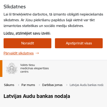
Pāriet uz lapas saturu
Sīkdatnes
Spied
lai meklētu
Enter
Lai šī tīmekļvietne darbotos, tā izmanto obligāti nepieciešamās
sīkdatnes. Ar Jūsu piekrišanu papildus šajā vietnē var tikt
izmantotas statistikas un sociālo mediju sīkdatnes.
Lūdzu, atzīmējiet savu izvēli:
Noraidīt
Apstiprināt visas
Pārvaldīt sīkdatnes
Sākums
Par mums
Darbības jomas
Latvijas Audu bankas nodaļa
Latvijas Audu bankas nodaļa