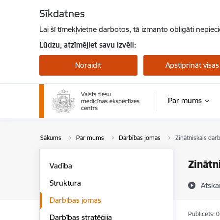
Pāriet uz lapas saturu
Sīkdatnes
Lai šī tīmekļvietne darbotos, tā izmanto obligāti nepiec
Lūdzu, atzīmējiet savu izvēli:
Noraidīt
Apstiprināt visas
Par mums
Sākums
Par mums
Darbības jomas
Zinātniskais dar
Zinātn
Vadība
Struktūra
Atska
Darbības jomas
Publicēts: 
Darbības stratēģija