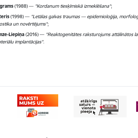
lgrams
(1988) —
"Kordanum tiesķīmiskā izmeklēšana"
;
teris
(1998) —
"Letālas galvas traumas — epidemioloģija, morfoloģ
ostika un novērtējums"
;
mze-Liepiņa
(2016) —
"Reaktogenitātes raksturojums attālinātos l
teriālu implantācijas"
.