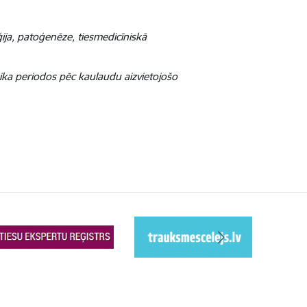
ija, patoģenēze, tiesmedicīniskā
aika periodos pēc kaulaudu aizvietojošo