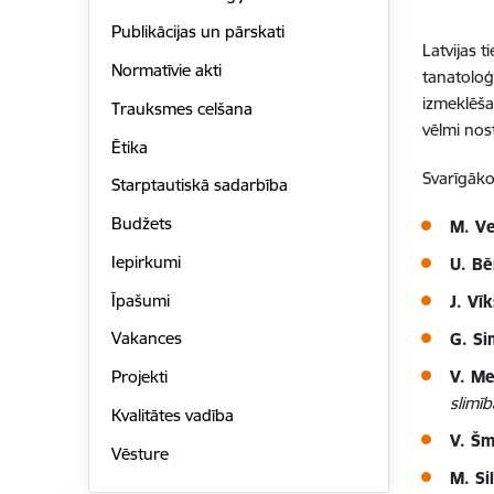
Publikācijas un pārskati
Latvijas 
Normatīvie akti
tanatoloģ
izmeklēša
Trauksmes celšana
vēlmi nos
Ētika
Svarīgāko
Starptautiskā sadarbība
Budžets
M. V
Iepirkumi
U. Bē
Īpašumi
J. Vī
Vakances
G. S
V. Me
Projekti
slimī
Kvalitātes vadība
V. Šm
Vēsture
M. Si