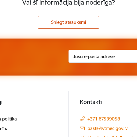
Vai šī informācija bija noderīga?
Sniegt atsauksmi
i
Kontakti
 politika
+371 67539058
E-pasts:
pasts@vtmec.gov.lv
mība