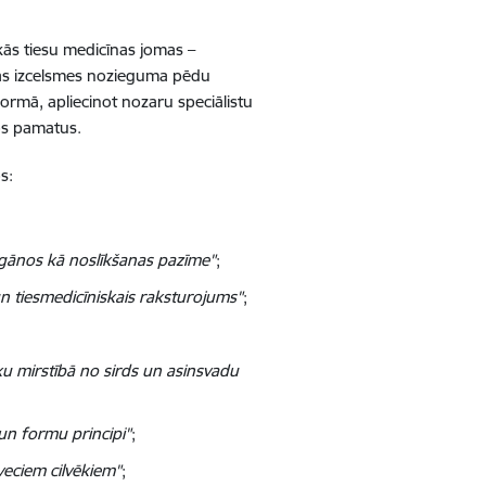
skās tiesu medicīnas jomas –
iskas izcelsmes nozieguma pēdu
formā, apliecinot nozaru speciālistu
kos pamatus.
s:
rgānos kā noslīkšanas pazīme"
;
n tiesmedicīniskais raksturojums"
;
ku mirstībā no sirds un asinsvadu
 un formu principi"
;
eciem cilvēkiem"
;