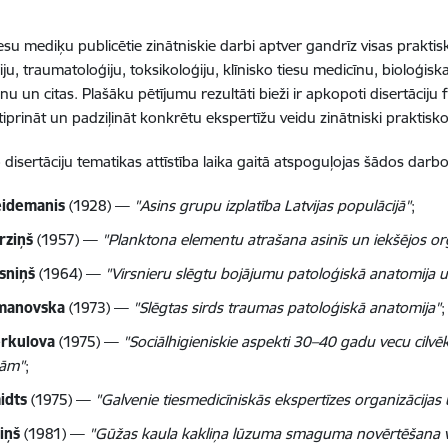
tiesu mediķu publicētie zinātniskie darbi aptver gandrīz visas prakti
iju, traumatoloģiju, toksikoloģiju, klīnisko tiesu medicīnu, bioloģ
nu un citas. Plašāku pētījumu rezultāti bieži ir apkopoti disertāciju 
tiprināt un padziļināt konkrētu ekspertīžu veidu zinātniski praktis
 disertāciju tematikas attīstība laika gaitā atspoguļojas šādos darbo
eidemanis
(1928) —
"Asins grupu izplatība Latvijas populācijā"
;
rziņš
(1957) —
"Planktona elementu atrašana asinīs un iekšējos o
ksniņš
(1964) —
"Virsnieru slēgtu bojājumu patoloģiskā anatomija u
imanovska
(1973) —
"Slēgtas sirds traumas patoloģiskā anatomija"
;
rkulova
(1975) —
"Sociālhigieniskie aspekti 30–40 gadu vecu cilvē
bām"
;
idts
(1975) —
"Galvenie tiesmedicīniskās ekspertīzes organizācijas
liņš
(1981) —
"Gūžas kaula kakliņa lūzuma smaguma novērtēšana v