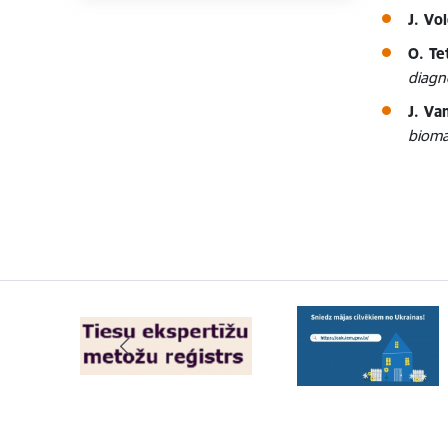
J. Vo
O. Te
diagn
J. Va
bioma