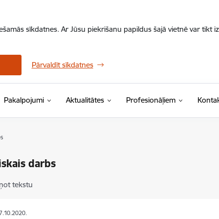
iešamās sīkdatnes. Ar Jūsu piekrišanu papildus šajā vietnē var tikt i
Pārvaldīt sīkdatnes
Pakalpojumi
Aktualitātes
Profesionāļiem
Kontak
bs
iskais darbs
ņot tekstu
07.10.2020.