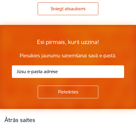
Sniegt atsauksmi
Esi pirmais, kurš uzzina!
Piesakies jaunumu saņemšanai savā e-pastā.
Kājene
Ātrās saites