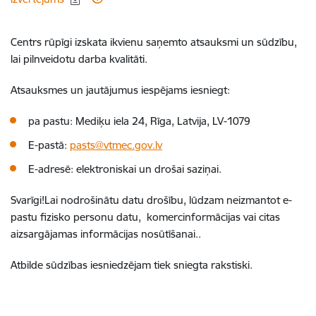
Centrs rūpīgi izskata ikvienu saņemto atsauksmi un sūdzību,
lai pilnveidotu darba kvalitāti.
Atsauksmes un jautājumus iespējams iesniegt:
pa pastu: Mediķu iela 24, Rīga, Latvija, LV-1079
E-pastā:
pasts@vtmec.gov.lv
E-adresē: elektroniskai un drošai saziņai.
Svarīgi!Lai nodrošinātu datu drošību, lūdzam neizmantot e-
pastu fizisko personu datu, komercinformācijas vai citas
aizsargājamas informācijas nosūtīšanai..
Atbilde sūdzības iesniedzējam tiek sniegta rakstiski.