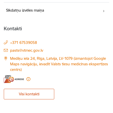
Sīkdatņu izvēles maiņa
Kontakti
+371 67539058
E-pasts:
pasts@vtmec.gov.lv
Mediķu iela 24, Rīga, Latvija, LV-1079 (izmantojot Google
Maps navigāciju, ievadīt Valsts tiesu medicīnas ekspertīzes
centrs)
Visi kontakti