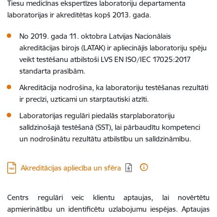
Tiesu medicīnas ekspertīzes laboratoriju departamenta
laboratorijas ir akreditētas kopš 2013. gada.
No 2019. gada 11. oktobra Latvijas Nacionālais
akreditācijas birojs (LATAK) ir apliecinājis laboratoriju spēju
veikt testēšanu atbilstoši LVS EN ISO/IEC 17025:2017
standarta prasībām.
Akreditācija nodrošina, ka laboratoriju testēšanas rezultāti
ir precīzi, uzticami un starptautiski atzīti.
Laboratorijas regulāri piedalās starplaboratoriju
salīdzinošajā testēšanā (SST), lai pārbaudītu kompetenci
un nodrošinātu rezultātu atbilstību un salīdzināmību.
Lejupielādēt:
Akreditācijas apliecība un sfēra
Centrs regulāri veic klientu aptaujas, lai novērtētu
apmierinātību un identificētu uzlabojumu iespējas. Aptaujas