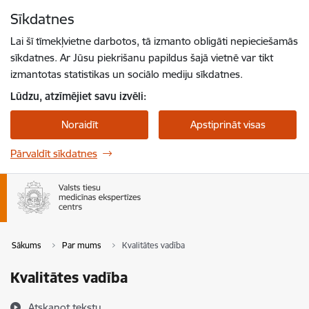
Pāriet uz lapas saturu
Sīkdatnes
Spied
lai meklētu
Enter
Lai šī tīmekļvietne darbotos, tā izmanto obligāti nepieciešamās
sīkdatnes. Ar Jūsu piekrišanu papildus šajā vietnē var tikt
izmantotas statistikas un sociālo mediju sīkdatnes.
Lūdzu, atzīmējiet savu izvēli:
Noraidīt
Apstiprināt visas
Pārvaldīt sīkdatnes
Sākums
Par mums
Kvalitātes vadība
Kvalitātes vadība
Atskaņot tekstu