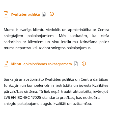
Lejupielādēt:
Kvalitātes politika
Mums ir svarīgs klientu viedoklis un apmierinātība ar Centra
sniegtajiem pakalpojumiem. Mēs uzskatām, ka cieša
sadarbība ar klientiem un viņu ieteikumu izzināšana palīdz
mums nepārtraukti uzlabot sniegtos pakalpojumus.
Lejupielādēt:
Klientu apkalpošanas rokasgrāmata
Saskaņā ar apstiprināto Kvalitātes politiku un Centra darbības
funkcijām un kompetencēm ir izstrādāta un ieviesta Kvalitātes
pārvaldības sistēma. Tā tiek nepārtraukti aktualizēta, ievērojot
LVS EN ISO/IEC 17025 standarta prasības, kas nodrošina
sniegto pakalpojumu augstu kvalitāti un uzticamību.