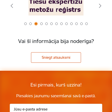
Vai šī informācija bija noderīga?
Sniegt atsauksmi
Esi pirmais, kurš uzzina!
Piesakies jaunumu saņemšanai savā e-pastā.