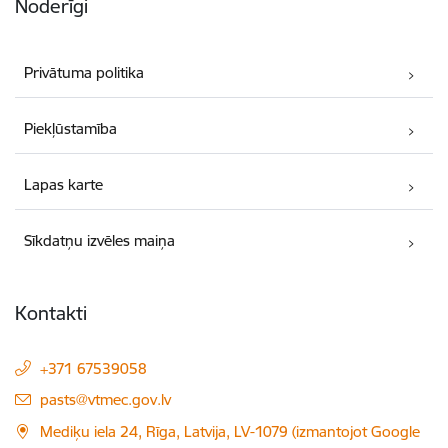
Noderīgi
Privātuma politika
Piekļūstamība
Lapas karte
Sīkdatņu izvēles maiņa
Kontakti
+371 67539058
E-pasts:
pasts@vtmec.gov.lv
Mediķu iela 24, Rīga, Latvija, LV-1079 (izmantojot Google