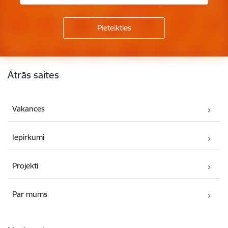
Kājene
Ātrās saites
Vakances
Iepirkumi
Projekti
Par mums