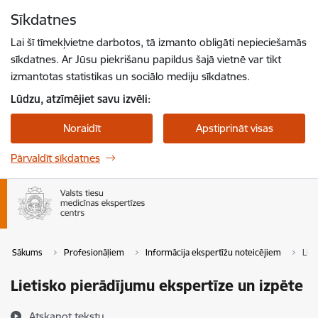
Pāriet uz lapas saturu
Sīkdatnes
Spied
lai meklētu
Enter
Lai šī tīmekļvietne darbotos, tā izmanto obligāti nepieciešamās
sīkdatnes. Ar Jūsu piekrišanu papildus šajā vietnē var tikt
izmantotas statistikas un sociālo mediju sīkdatnes.
Lūdzu, atzīmējiet savu izvēli:
Noraidīt
Apstiprināt visas
Pārvaldīt sīkdatnes
Sākums
Profesionāļiem
Informācija ekspertīžu noteicējiem
Lie
Lietisko pierādījumu ekspertīze un izpēte
Atskaņot tekstu