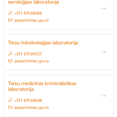
seroloģijas laboratorija
+371 67536066
E-pasts:
pasts@vtmec.gov.lv
Tiesu toksikoloģijas laboratorija
+371 67539527
E-pasts:
pasts@vtmec.gov.lv
Tiesu medicīnas kriminālistikas
laboratorija
+371 67539048
E-pasts:
pasts@vtmec.gov.lv