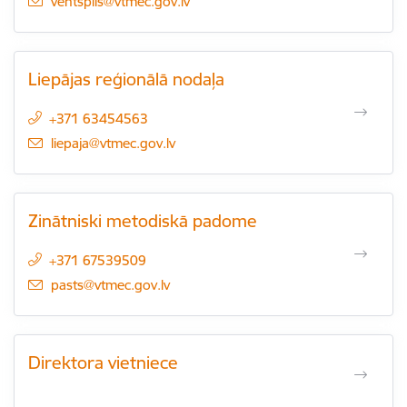
E-pasts:
ventspils@vtmec.gov.lv
Liepājas reģionālā nodaļa
+371 63454563
E-pasts:
liepaja@vtmec.gov.lv
Zinātniski metodiskā padome
+371 67539509
E-pasts:
pasts@vtmec.gov.lv
Direktora vietniece