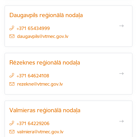
Daugavpils reģionālā nodaļa
+371 65434999
E-pasts:
daugavpils@vtmec.gov.lv
Rēzeknes reģionālā nodaļa
+371 64624108
E-pasts:
rezekne@vtmec.gov.lv
Valmieras reģionālā nodaļa
+371 64229206
E-pasts:
valmiera@vtmec.gov.lv