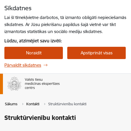
Pāriet uz lapas saturu
Sīkdatnes
Spied
lai meklētu
Enter
Lai šī tīmekļvietne darbotos, tā izmanto obligāti nepieciešamās
sīkdatnes. Ar Jūsu piekrišanu papildus šajā vietnē var tikt
izmantotas statistikas un sociālo mediju sīkdatnes.
Lūdzu, atzīmējiet savu izvēli:
Noraidīt
Apstiprināt visas
Pārvaldīt sīkdatnes
Sākums
Kontakti
Struktūrvienību kontakti
Struktūrvienību kontakti