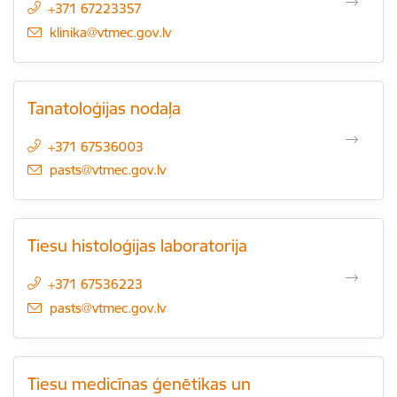
+371 67223357
E-pasts:
klinika@vtmec.gov.lv
Tanatoloģijas nodaļa
+371 67536003
E-pasts:
pasts@vtmec.gov.lv
Tiesu histoloģijas laboratorija
+371 67536223
E-pasts:
pasts@vtmec.gov.lv
Tiesu medicīnas ģenētikas un