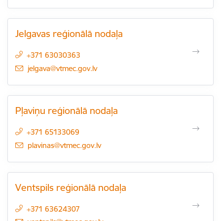
Jelgavas reģionālā nodaļa
+371 63030363
E-pasts:
jelgava@vtmec.gov.lv
Pļaviņu reģionālā nodaļa
+371 65133069
E-pasts:
plavinas@vtmec.gov.lv
Ventspils reģionālā nodaļa
+371 63624307