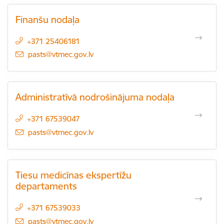
Finanšu nodaļa
+371 25406181
E-pasts:
pasts@vtmec.gov.lv
Administratīvā nodrošinājuma nodaļa
+371 67539047
E-pasts:
pasts@vtmec.gov.lv
Tiesu medicīnas ekspertīžu
departaments
+371 67539033
E-pasts:
pasts@vtmec.gov.lv