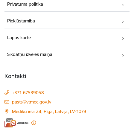
Privātuma politika
Piekļūstamība
Lapas karte
Sīkdatņu izvēles maiņa
Kontakti
+371 67539058
E-pasts:
pasts@vtmec.gov.lv
Mediķu iela 24, Rīga, Latvija, LV-1079