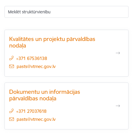
Meklēt struktūrvienību
Kvalitātes un projektu pārvaldības
nodaļa
+371 67536138
E-pasts:
pasts@vtmec.gov.lv
Dokumentu un informācijas
pārvaldības nodaļa
+371 27037618
E-pasts:
pasts@vtmec.gov.lv