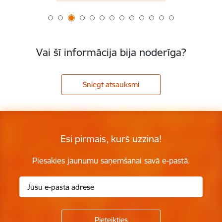
Vai šī informācija bija noderīga?
Sniegt atsauksmi
Esi pirmais, kurš uzzina!
Piesakies jaunumu saņemšanai savā e-pastā.