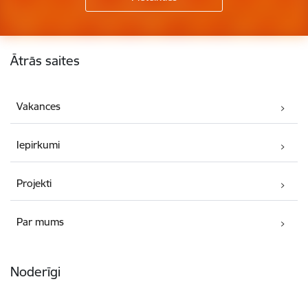
Kājene
Ātrās saites
Vakances
Iepirkumi
Projekti
Par mums
Noderīgi