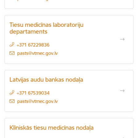
Tiesu medicīnas laboratoriju
departaments
+371 67229836
E-pasts:
pasts@vtmec.gov.lv
Latvijas audu bankas nodaļa
+371 67539034
E-pasts:
pasts@vtmec.gov.lv
Klīniskās tiesu medicīnas nodaļa