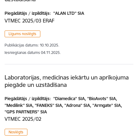
Piegādātājs / izpildītājs:
''ALAN LTD'' SIA
VTMEC 2025/03 ERAF
Līgums noslēgts
Publikācijas datums:
10.10.2025.
Iesniegšanas datums
04.11.2025.
Laboratorijas, medicīnas iekārtu un aprīkojuma
piegāde un uzstādīšana
Piegādātājs / izpildītājs:
''Diamedica'' SIA, ''BioAvots'' SIA,
''Medilink'' SIA, ''FANEKS'' SIA, ''Adrona'' SIA, ''Armgate'' SIA,
''GPS PARTNERS'' SIA
VTMEC 2025/02
Noslēgts