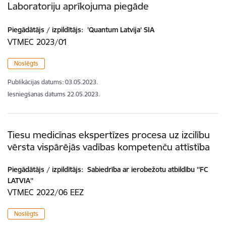
Laboratoriju aprīkojuma piegāde
Piegādātājs / izpildītājs:
'Quantum Latvija' SIA
VTMEC 2023/01
Noslēgts
Publikācijas datums:
03.05.2023.
Iesniegšanas datums
22.05.2023.
Tiesu medicīnas ekspertīzes procesa uz izcilību
vērsta vispārējās vadības kompetenču attīstība
Piegādātājs / izpildītājs:
Sabiedrība ar ierobežotu atbildību ''FC
LATVIA''
VTMEC 2022/06 EEZ
Noslēgts