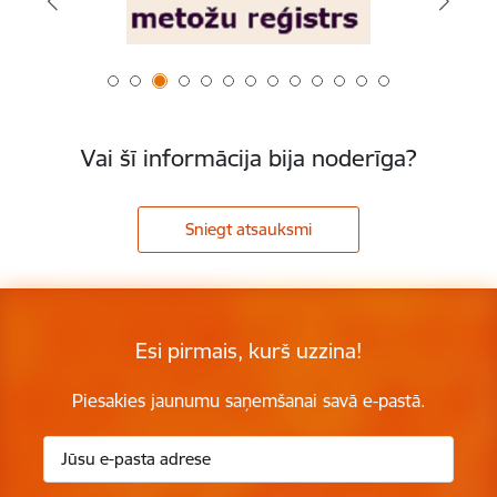
Vai šī informācija bija noderīga?
Sniegt atsauksmi
Esi pirmais, kurš uzzina!
Piesakies jaunumu saņemšanai savā e-pastā.