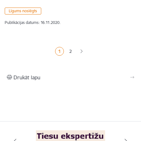
Līgums noslēgts
Publikācijas datums:
16.11.2020.
Lapošana
1
2
Pašreizējā lapa
Lapa
Drukāt lapu