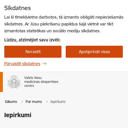
Pāriet uz lapas saturu
Sīkdatnes
Spied
lai meklētu
Enter
Lai šī tīmekļvietne darbotos, tā izmanto obligāti nepieciešamās
sīkdatnes. Ar Jūsu piekrišanu papildus šajā vietnē var tikt
izmantotas statistikas un sociālo mediju sīkdatnes.
Lūdzu, atzīmējiet savu izvēli:
Noraidīt
Apstiprināt visas
Pārvaldīt sīkdatnes
Sākums
Par mums
Iepirkumi
Iepirkumi