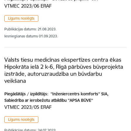
VTMEC 2023/06 ERAF
Līgums noslēgts
Publikācijas datums:
21.08.2023.
Iesniegšanas datums
01.09.2023.
Valsts tiesu medicīnas ekspertīzes centra ēkas
Hipokrāta ielā 2 k-6, Rīgā pārbūves būvprojekta
izstrāde, autoruzraudzība un būvdarbu
veikšana
Piegādātājs / izpildītājs:
''Inženiercentrs komforts'' SIA,
Sabiedrība ar ierobežotu atbildību ''APSA BŪVE''
VTMEC 2023/05 ERAF
Līgums noslēgts
Publikācijas datums:
24.07.2023.