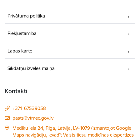
Privātuma politika
Piekļūstamība
Lapas karte
Sīkdatņu izvēles maiņa
Kontakti
+371 67539058
E-pasts:
pasts@vtmec.gov.lv
Mediķu iela 24, Rīga, Latvija, LV-1079 (izmantojot Google
Maps navigāciju, ievadīt Valsts tiesu medicīnas ekspertīzes