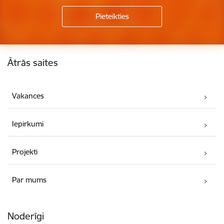
Kājene
Ātrās saites
Vakances
Iepirkumi
Projekti
Par mums
Noderīgi