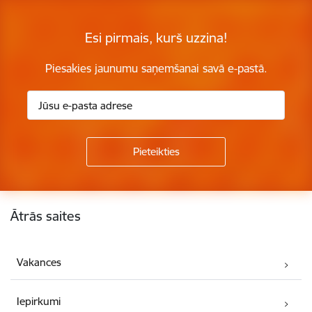
Esi pirmais, kurš uzzina!
Piesakies jaunumu saņemšanai savā e-pastā.
Kājene
Ātrās saites
Vakances
Iepirkumi