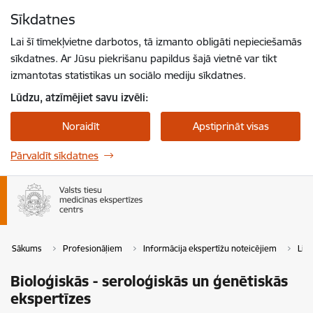
Pāriet uz lapas saturu
Sīkdatnes
Spied
lai meklētu
Enter
Lai šī tīmekļvietne darbotos, tā izmanto obligāti nepieciešamās
sīkdatnes. Ar Jūsu piekrišanu papildus šajā vietnē var tikt
izmantotas statistikas un sociālo mediju sīkdatnes.
Lūdzu, atzīmējiet savu izvēli:
Noraidīt
Apstiprināt visas
Pārvaldīt sīkdatnes
Sākums
Profesionāļiem
Informācija ekspertīžu noteicējiem
Lie
Bioloģiskās - seroloģiskās un ģenētiskās
ekspertīzes