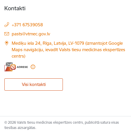
Kontakti
+371 67539058
E-pasts:
pasts@vtmec.gov.lv
Mediķu iela 24, Rīga, Latvija, LV-1079 (izmantojot Google
Maps navigāciju, ievadīt Valsts tiesu medicīnas ekspertīzes
centrs)
Visi kontakti
© 2026 Valsts tiesu medicīnas ekspertīzes centrs, publicētā satura visas
tiesības aizsargātas.