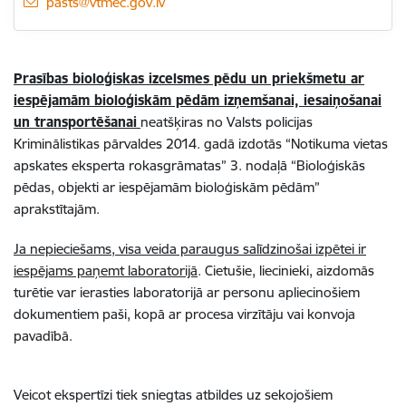
E-pasts:
pasts@vtmec.gov.lv
Prasības bioloģiskas izcelsmes pēdu un priekšmetu ar
iespējamām bioloģiskām pēdām izņemšanai, iesaiņošanai
un transportēšanai
neatšķiras no Valsts policijas
Kriminālistikas pārvaldes 2014. gadā izdotās “Notikuma vietas
apskates eksperta rokasgrāmatas” 3. nodaļā “Bioloģiskās
pēdas, objekti ar iespējamām bioloģiskām pēdām”
aprakstītajām.
Ja nepieciešams, visa veida paraugus salīdzinošai izpētei ir
iespējams paņemt laboratorijā
. Cietušie, liecinieki, aizdomās
turētie var ierasties laboratorijā ar personu apliecinošiem
dokumentiem paši, kopā ar procesa virzītāju vai konvoja
pavadībā.
Veicot ekspertīzi tiek sniegtas atbildes uz sekojošiem