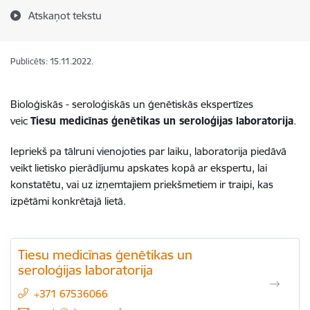
Atskaņot tekstu
Publicēts: 15.11.2022.
Bioloģiskās - seroloģiskās un ģenētiskās ekspertīzes
veic
Tiesu medicīnas ģenētikas un seroloģijas laboratorija
.
I
epriekš pa tālruni vienojoties par laiku, laboratorija piedāvā
veikt lietisko pierādījumu apskates kopā ar ekspertu, lai
konstatētu, vai uz izņemtajiem priekšmetiem ir traipi, kas
izpētāmi konkrētajā lietā.
Tiesu medicīnas ģenētikas un
seroloģijas laboratorija
+371 67536066