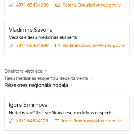
+371 65434999
E-pasts:
Peteris.Civkulis@vtmec.gov.lv
Vladimirs Savons
Vecākais tiesu medicīnas eksperts
+371 65434999
E-pasts:
Vladimirs.Savons@vtmec.gov.lv
Direktora vietniece
Tiesu medicīnas ekspertīžu departaments
Rēzeknes reģionālā nodaļa
Igors Smirnovs
Nodaļas vadītājs - vecākais tiesu medicīnas eksperts
+371 64624108
E-pasts:
Igors.Smirnovs@vtmec.gov.lv