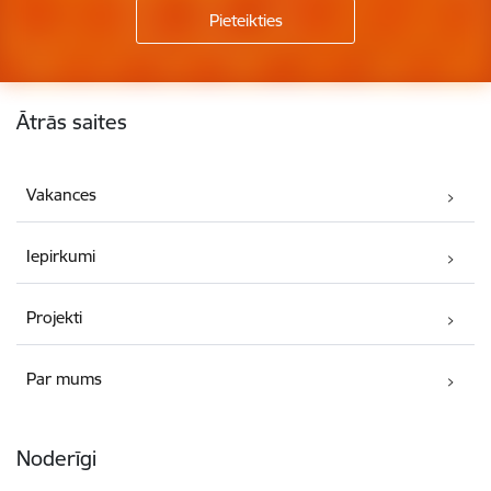
Kājene
Ātrās saites
Vakances
Iepirkumi
Projekti
Par mums
Noderīgi