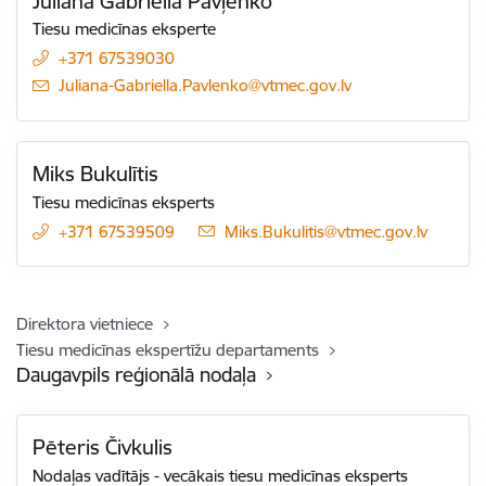
Juliana Gabriella Pavļenko
Tiesu medicīnas eksperte
+371 67539030
E-pasts:
Juliana-Gabriella.Pavlenko@vtmec.gov.lv
Miks Bukulītis
Tiesu medicīnas eksperts
+371 67539509
E-pasts:
Miks.Bukulitis@vtmec.gov.lv
Direktora vietniece
Tiesu medicīnas ekspertīžu departaments
Daugavpils reģionālā nodaļa
Pēteris Čivkulis
Nodaļas vadītājs - vecākais tiesu medicīnas eksperts