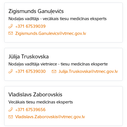
Zigismunds Ganuļevičs
Nodaļas vadītājs - vecākais tiesu medicīnas eksperts
+371 67539039
E-pasts:
Zigismunds.Ganulevics@vtmec.gov.lv
Jūlija Truskovska
Nodaļas vadītāja vietniece - tiesu medicīnas eksperte
+371 67539030
E-pasts:
Julija.Truskovska@vtmec.gov.lv
Vladislavs Zaborovskis
Vecākais tiesu medicīnas eksperts
+371 67539656
E-pasts:
Vladislavs.Zaborovskis@vtmec.gov.lv