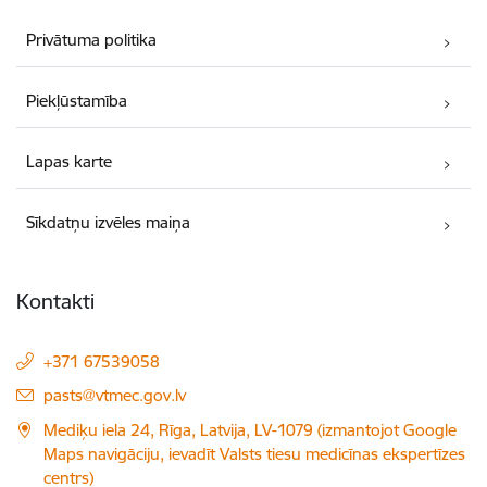
Privātuma politika
Piekļūstamība
Lapas karte
Sīkdatņu izvēles maiņa
Kontakti
+371 67539058
E-pasts:
pasts@vtmec.gov.lv
Mediķu iela 24, Rīga, Latvija, LV-1079 (izmantojot Google
Maps navigāciju, ievadīt Valsts tiesu medicīnas ekspertīzes
centrs)