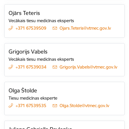
Ojārs Teteris
Vecākais tiesu medicīnas eksperts
+371 67539509
E-pasts:
Ojars.Teteris@vtmec.gov.lv
Grigorijs Vabels
Vecākais tiesu medicīnas eksperts
+371 67539034
E-pasts:
Grigorijs.Vabels@vtmec.gov.lv
Olga Štolde
Tiesu medicīnas eksperte
+371 67539535
E-pasts:
Olga.Stolde@vtmec.gov.lv