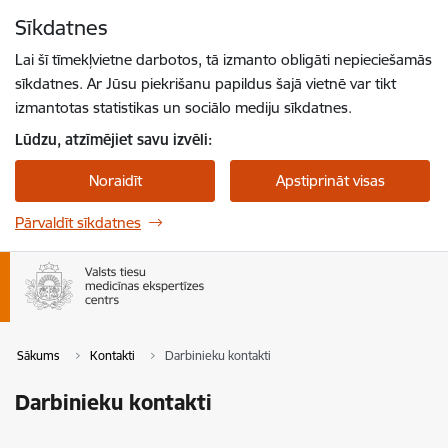
Pāriet uz lapas saturu
Sīkdatnes
Spied
lai meklētu
Enter
Lai šī tīmekļvietne darbotos, tā izmanto obligāti nepieciešamās
sīkdatnes. Ar Jūsu piekrišanu papildus šajā vietnē var tikt
izmantotas statistikas un sociālo mediju sīkdatnes.
Lūdzu, atzīmējiet savu izvēli:
Noraidīt
Apstiprināt visas
Pārvaldīt sīkdatnes
Sākums
Kontakti
Darbinieku kontakti
Darbinieku kontakti