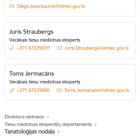
E-pasts:
Olegs.Javerbaums@vtmec.gov.lv
Juris Straubergs
Vecākais tiesu medicīnas eksperts
+371 67229001
E-pasts:
Juris.Straubergs@vtmec.gov.lv
Toms Jermacāns
Vecākais tiesu medicīnas eksperts
+371 67229092
E-pasts:
Toms.Jermacans@vtmec.gov.lv
Direktora vietniece
Tiesu medicīnas ekspertīžu departaments
Tanatoloģijas nodaļa