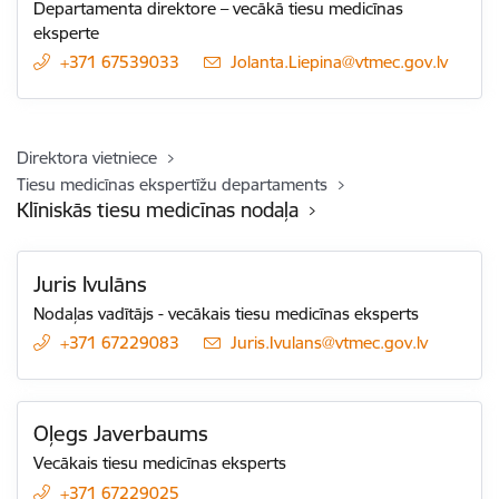
Departamenta direktore – vecākā tiesu medicīnas
eksperte
+371 67539033
E-pasts:
Jolanta.Liepina@vtmec.gov.lv
Direktora vietniece
Tiesu medicīnas ekspertīžu departaments
Klīniskās tiesu medicīnas nodaļa
Juris Ivulāns
Nodaļas vadītājs - vecākais tiesu medicīnas eksperts
+371 67229083
E-pasts:
Juris.Ivulans@vtmec.gov.lv
Oļegs Javerbaums
Vecākais tiesu medicīnas eksperts
+371 67229025