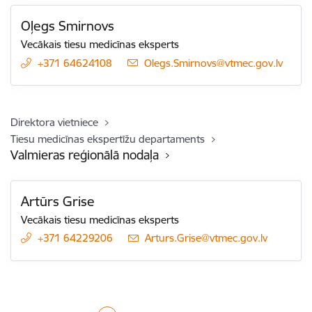
Oļegs Smirnovs
Vecākais tiesu medicīnas eksperts
+371 64624108
E-pasts:
Olegs.Smirnovs@vtmec.gov.lv
Direktora vietniece
Tiesu medicīnas ekspertīžu departaments
Valmieras reģionālā nodaļa
Artūrs Grise
Vecākais tiesu medicīnas eksperts
+371 64229206
E-pasts:
Arturs.Grise@vtmec.gov.lv