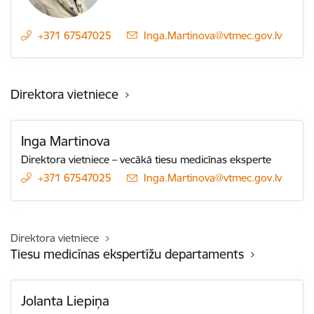
+371 67547025
E-pasts:
Inga.Martinova@vtmec.gov.lv
Direktora vietniece
Inga Martinova
Direktora vietniece – vecākā tiesu medicīnas eksperte
+371 67547025
E-pasts:
Inga.Martinova@vtmec.gov.lv
Direktora vietniece
Tiesu medicīnas ekspertīžu departaments
Jolanta Liepiņa