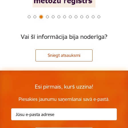
Vai šī informācija bija noderīga?
Sniegt atsauksmi
Esi pirmais, kurš uzzina!
Piesakies jaunumu saņemšanai savā e-pastā.