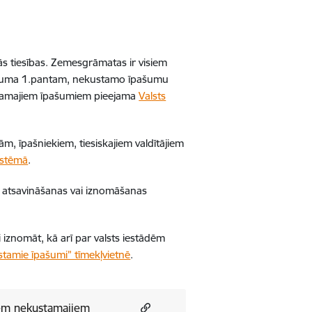
s tiesības. Zemesgrāmatas ir visiem
 likuma 1.pantam, nekustamo īpašumu
kustamajiem īpašumiem pieejama
Valsts
, īpašniekiem, tiesiskajiem valdītājiem
istēmā
.
atsavināšanas vai iznomāšanas
 iznomāt, kā arī par valsts iestādēm
ustamie īpašumi” tīmekļvietnē
.
jiem nekustamajiem