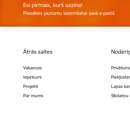
Esi pirmais, kurš uzzina!
Piesakies jaunumu saņemšanai savā e-pastā.
Kājene
Ātrās saites
Noderīg
Vakances
Privātuma
Iepirkumi
Piekļūsta
Projekti
Lapas kar
Par mums
Sīkdatņu 