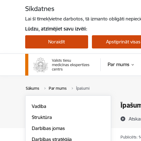
Pāriet uz lapas saturu
Sīkdatnes
Lai šī tīmekļvietne darbotos, tā izmanto obligāti nepiec
Lūdzu, atzīmējiet savu izvēli:
Noraidīt
Apstiprināt visas
Par mums
Sākums
Par mums
Īpašumi
Īpašu
Vadība
Struktūra
Atska
Darbības jomas
Publicēts: 
Darbības stratēģija