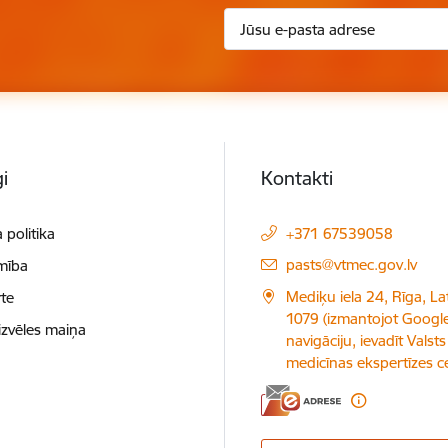
i
Kontakti
 politika
+371 67539058
E-pasts:
pasts@vtmec.gov.lv
mība
Mediķu iela 24, Rīga, Lat
te
1079 (izmantojot Googl
izvēles maiņa
navigāciju, ievadīt Valsts
medicīnas ekspertīzes c