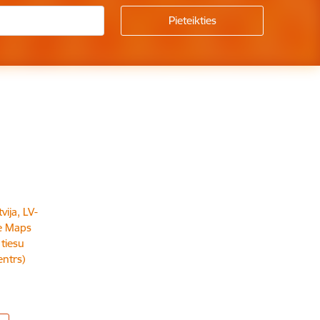
vija, LV-
e Maps
 tiesu
entrs)