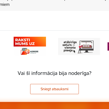
umiem
Vai šī informācija bija noderīga?
Sniegt atsauksmi