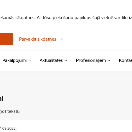
iešamās sīkdatnes. Ar Jūsu piekrišanu papildus šajā vietnē var tikt i
Pārvaldīt sīkdatnes
Pakalpojumi
Aktualitātes
Profesionāļiem
Kontak
mi
ņot tekstu
14.09.2022.