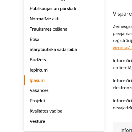
Publikācijas un pārskati
Vispārē
Normatīvie akti
Zemesgrām
Trauksmes celšana
pieejamas
Ētika
reģistrāc
vienotajā
Starptautiskā sadarbība
Budžets
Informāci
un lietot
Iepirkumi
Īpašumi
Informāc
elektroni
Vakances
Informāci
Projekti
nevajadz
Kvalitātes vadība
Vēsture
Infor