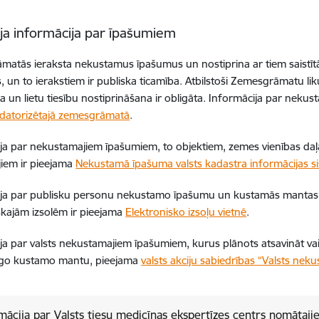
ja informācija par īpašumiem
atās ieraksta nekustamus īpašumus un nostiprina ar tiem saistītā
, un to ierakstiem ir publiska ticamība. Atbilstoši Zemesgrāmatu
ija un lietu tiesību nostiprināšana ir obligāta. Informācija par ne
 datorizētajā zemesgrāmatā
.
ja par nekustamajiem īpašumiem, to objektiem, zemes vienības daļām
ājiem ir pieejama
Nekustamā īpašuma valsts kadastra informācijas s
ija par publisku personu nekustamo īpašumu un kustamās mantas 
skajām izsolēm ir pieejama
Elektronisko izsoļu vietnē
.
ja par valsts nekustamajiem īpašumiem, kurus plānots atsavināt vai
īgo kustamo mantu, pieejama
valsts akciju sabiedrības “Valsts nek
mācija par Valsts tiesu medicīnas ekspertīzes centrs nomāta