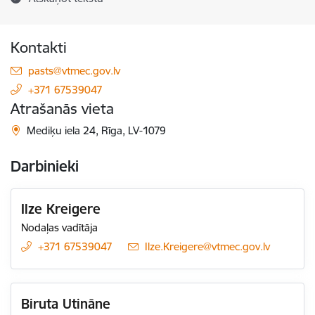
Kontakti
E-pasts:
pasts@vtmec.gov.lv
+371 67539047
Atrašanās vieta
Mediķu iela 24, Rīga, LV-1079
Darbinieki
Ilze Kreigere
Nodaļas vadītāja
+371 67539047
E-pasts:
Ilze.Kreigere@vtmec.gov.lv
Biruta Utināne