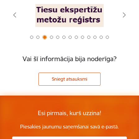
Vai šī informācija bija noderīga?
Sniegt atsauksmi
Esi pirmais, kurš uzzina!
Piesakies jaunumu saņemšanai savā e-pastā.