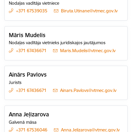
Nodaļas vadītāja vietniece
+371 67539035
E-pasts:
Biruta.Utinane@vtmec.gov.lv
Māris Mudelis
Nodaļas vadītāja vietnieks juridiskajos jautājumos
+371 67436671
E-pasts:
Maris.Mudelis@vtmec.gov.lv
Ainārs Pavlovs
Jurists
+371 67436671
E-pasts:
Ainars.Pavlovs@vtmec.gov.lv
Anna Jeļizarova
Galvenā māsa
+371 67536046
E-pasts:
Anna.Jelizarova@vtmec.gov.lv