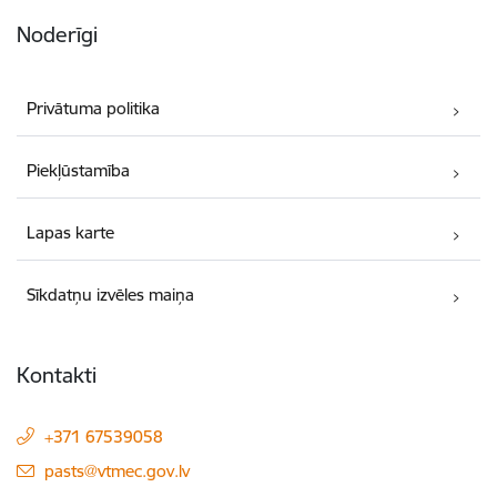
Noderīgi
Privātuma politika
Piekļūstamība
Lapas karte
Sīkdatņu izvēles maiņa
Kontakti
+371 67539058
E-pasts:
pasts@vtmec.gov.lv