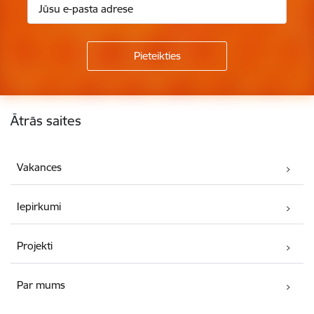
Kājene
Ātrās saites
Vakances
Iepirkumi
Projekti
Par mums