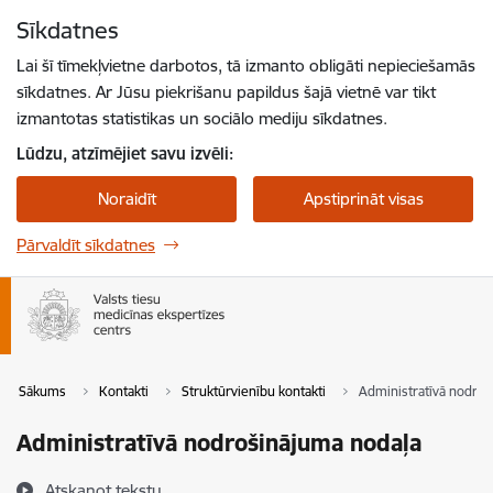
Pāriet uz lapas saturu
Sīkdatnes
Spied
lai meklētu
Enter
Lai šī tīmekļvietne darbotos, tā izmanto obligāti nepieciešamās
sīkdatnes. Ar Jūsu piekrišanu papildus šajā vietnē var tikt
izmantotas statistikas un sociālo mediju sīkdatnes.
Lūdzu, atzīmējiet savu izvēli:
Noraidīt
Apstiprināt visas
Pārvaldīt sīkdatnes
Sākums
Kontakti
Struktūrvienību kontakti
Administratīvā nodroš
Administratīvā nodrošinājuma nodaļa
Atskaņot tekstu