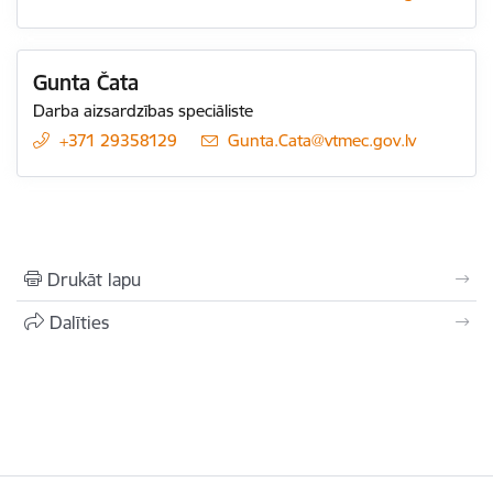
Gunta Čata
Darba aizsardzības speciāliste
+371 29358129
E-pasts:
Gunta.Cata@vtmec.gov.lv
Drukāt lapu
Dalīties