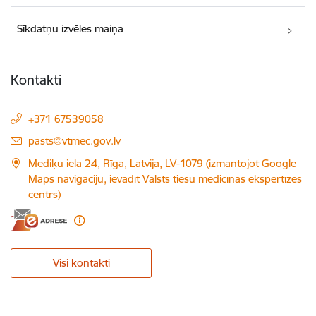
Sīkdatņu izvēles maiņa
Kontakti
+371 67539058
E-pasts:
pasts@vtmec.gov.lv
Mediķu iela 24, Rīga, Latvija, LV-1079 (izmantojot Google
Maps navigāciju, ievadīt Valsts tiesu medicīnas ekspertīzes
centrs)
Visi kontakti