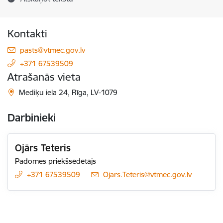
Kontakti
E-pasts:
pasts@vtmec.gov.lv
+371 67539509
Atrašanās vieta
Mediķu iela 24, Rīga, LV-1079
Darbinieki
Ojārs Teteris
Padomes priekšsēdētājs
+371 67539509
E-pasts:
Ojars.Teteris@vtmec.gov.lv