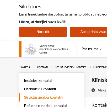
Pāriet uz lapas saturu
Sīkdatnes
Lai šī tīmekļvietne darbotos, tā izmanto obligāti nepiec
Lūdzu, atzīmējiet savu izvēli:
Noraidīt
Apstiprināt visas
Par mums
Sākums
Kontakti
Struktūrvienību kontakti
Direktora 
Klīnis
Iestādes kontakti
Darbinieku kontakti
Atska
Struktūrvienību kontakti
Kontak
Reģionālo nodaļu kontakti