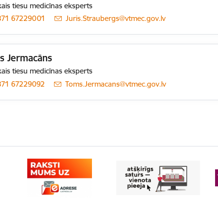
ais tiesu medicīnas eksperts
371 67229001
E-pasts:
Juris.Straubergs@vtmec.gov.lv
s Jermacāns
ais tiesu medicīnas eksperts
371 67229092
E-pasts:
Toms.Jermacans@vtmec.gov.lv