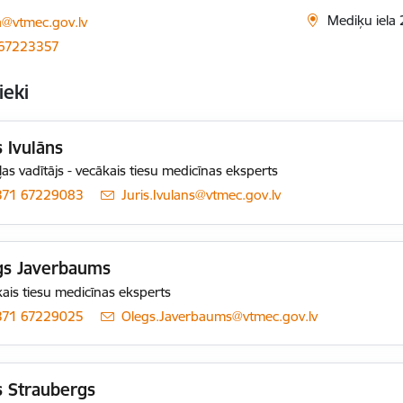
ts:
Mediķu iela 
ka@vtmec.gov.lv
 67223357
ieki
s Ivulāns
as vadītājs - vecākais tiesu medicīnas eksperts
371 67229083
E-pasts:
Juris.Ivulans@vtmec.gov.lv
gs Javerbaums
ais tiesu medicīnas eksperts
371 67229025
E-pasts:
Olegs.Javerbaums@vtmec.gov.lv
s Straubergs