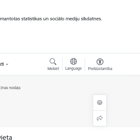
zmantotas statistikas un sociālo mediju sīkdatnes.
ti
Language
Meklēt
Piekļūstamība
cīnas nodaļa
vieta