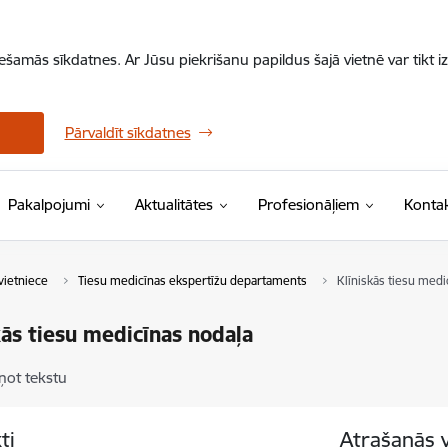
iešamās sīkdatnes. Ar Jūsu piekrišanu papildus šajā vietnē var tikt i
Pārvaldīt sīkdatnes
Pakalpojumi
Aktualitātes
Profesionāļiem
Kontak
vietniece
Tiesu medicīnas ekspertīžu departaments
Klīniskās tiesu medi
kās tiesu medicīnas nodaļa
ņot tekstu
ti
Atrašanās 