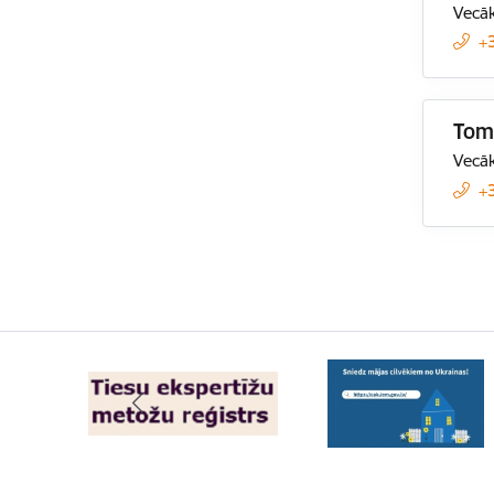
Vecāk
+
Tom
Vecāk
+