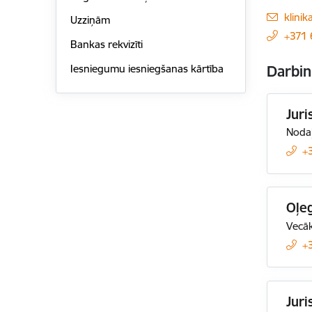
E-pas
klini
Uzziņām
+371
Bankas rekvizīti
Iesniegumu iesniegšanas kārtība
Darbin
Juri
Nodaļ
+
Oļe
Vecāk
+
Juri