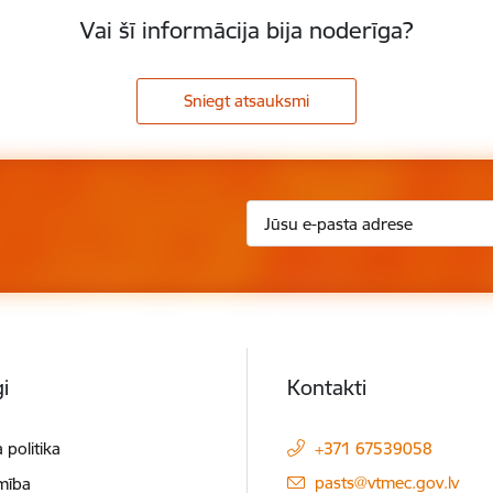
Vai šī informācija bija noderīga?
Sniegt atsauksmi
i
Kontakti
 politika
+371 67539058
E-pasts:
pasts@vtmec.gov.lv
mība