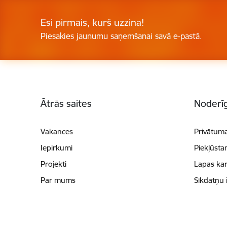
Esi pirmais, kurš uzzina!
Piesakies jaunumu saņemšanai savā e-pastā.
Kājene
Ātrās saites
Noderīg
Vakances
Privātuma
Iepirkumi
Piekļūsta
Projekti
Lapas kar
Par mums
Sīkdatņu 