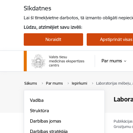
Pāriet uz lapas saturu
Sīkdatnes
Lai šī tīmekļvietne darbotos, tā izmanto obligāti nepiec
Lūdzu, atzīmējiet savu izvēli:
Noraidīt
Apstiprināt visas
Par mums
Sākums
Par mums
Iepirkumi
Laboratorijas mēbeļu, 
Labora
Vadība
Struktūra
Darbības jomas
Publikācija
Grozījumu 
Darbības stratēģija