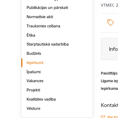
VTMEC 2
Publikācijas un pārskati
Normatīvie akti
Trauksmes celšana
Ētika
Starptautiskā sadarbība
Inf
Budžets
Iepirkumi
Īpašumi
Pasūtītājs
Vakances
Līguma izp
Iepirkuma
Projekti
Kvalitātes vadība
Kontakt
Vēsture
E-pas
ilze.