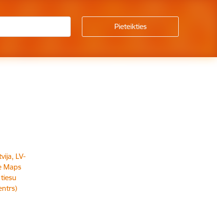
vija, LV-
e Maps
 tiesu
entrs)