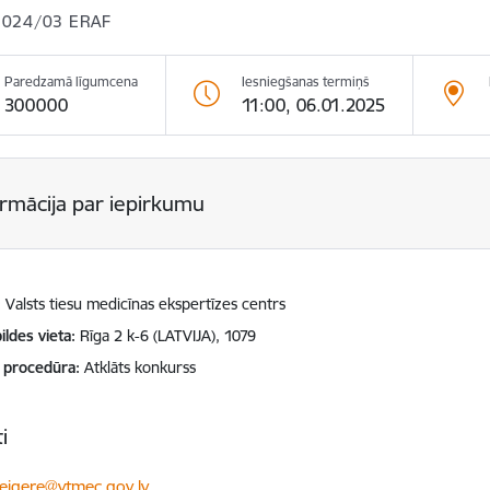
024/03 ERAF
Paredzamā līgumcena
Iesniegšanas termiņš
300000
11:00, 06.01.2025
ormācija par iepirkumu
Valsts tiesu medicīnas ekspertīzes centrs
ildes vieta
Rīga 2 k-6 (LATVIJA), 1079
 procedūra
Atklāts konkurss
i
ts:
kreigere@vtmec.gov.lv