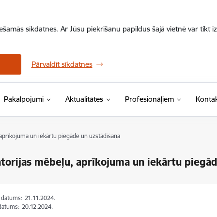
iešamās sīkdatnes. Ar Jūsu piekrišanu papildus šajā vietnē var tikt i
Pārvaldīt sīkdatnes
Pakalpojumi
Aktualitātes
Profesionāļiem
Kontak
aprīkojuma un iekārtu piegāde un uzstādīšana
torijas mēbeļu, aprīkojuma un iekārtu piegā
s datums:
21.11.2024.
datums:
20.12.2024.