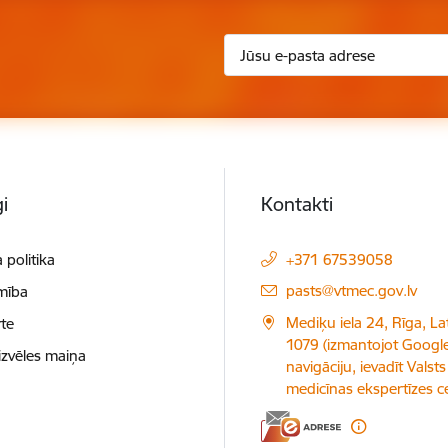
i
Kontakti
 politika
+371 67539058
E-pasts:
pasts@vtmec.gov.lv
mība
Mediķu iela 24, Rīga, Lat
te
1079 (izmantojot Googl
izvēles maiņa
navigāciju, ievadīt Valsts
medicīnas ekspertīzes c