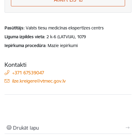
Pasūtītājs
Valsts tiesu medicīnas ekspertīzes centrs
Līguma izpildes vieta
2 k-6 (LATVIJA), 1079
Iepirkuma procedūra
Mazie iepirkumi
Kontakti
+371 67539047
E-pasts:
ilze.kreigere@vtmec.gov.lv
Drukāt lapu