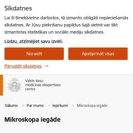
Pāriet uz lapas saturu
Sīkdatnes
Spied
lai meklētu
Enter
Lai šī tīmekļvietne darbotos, tā izmanto obligāti nepieciešamās
sīkdatnes. Ar Jūsu piekrišanu papildus šajā vietnē var tikt
izmantotas statistikas un sociālo mediju sīkdatnes.
Lūdzu, atzīmējiet savu izvēli:
Noraidīt
Apstiprināt visas
Pārvaldīt sīkdatnes
Sākums
Par mums
Iepirkumi
Mikroskopa iegāde
Mikroskopa iegāde