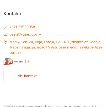
Kontakti
+371 67539058
E-pasts:
pasts@vtmec.gov.lv
Mediķu iela 24, Rīga, Latvija, LV-1079 (izmantojot Google
Maps navigāciju, ievadīt Valsts tiesu medicīnas ekspertīzes
centrs)
Visi kontakti
© 2026 Valsts tiesu medicīnas ekspertīzes centrs, publicētā satura visas