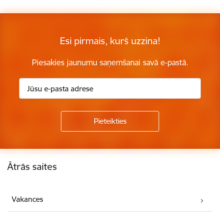
Esi pirmais, kurš uzzina!
Piesakies jaunumu saņemšanai savā e-pastā.
Kājene
Ātrās saites
Vakances