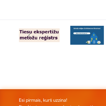
Esi pirmais, kurš uzzina!