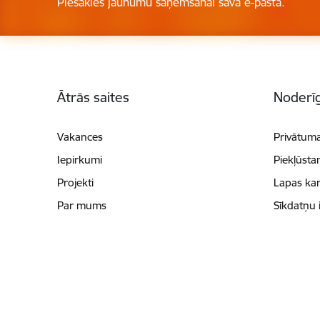
Piesakies jaunumu saņemšanai savā e-pastā.
Kājene
Ātrās saites
Noderīg
Vakances
Privātuma
Iepirkumi
Piekļūsta
Projekti
Lapas kar
Par mums
Sīkdatņu 