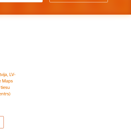
vija, LV-
e Maps
 tiesu
entrs)