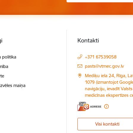
i
Kontakti
 politika
+371 67539058
E-pasts:
pasts@vtmec.gov.lv
mība
Mediķu iela 24, Rīga, Lat
te
1079 (izmantojot Googl
izvēles maiņa
navigāciju, ievadīt Valsts
medicīnas ekspertīzes c
Visi kontakti