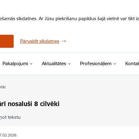
iešamās sīkdatnes. Ar Jūsu piekrišanu papildus šajā vietnē var tikt i
Pārvaldīt sīkdatnes
Pakalpojumi
Aktualitātes
Profesionāļiem
Kontak
vēki
rī nosaluši 8 cilvēki
ņot tekstu
17.02.2026.