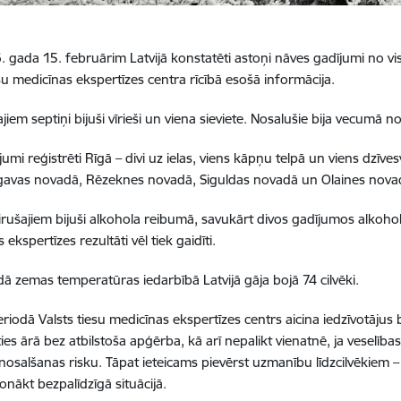
. gada 15. februārim Latvijā konstatēti astoņi nāves gadījumi no vi
esu medicīnas ekspertīzes centra rīcībā esošā informācija.
jiem septiņi bijuši vīrieši un viena sieviete. Nosalušie bija vecumā n
ījumi reģistrēti Rīgā – divi uz ielas, viens kāpņu telpā un viens dzī
avas novadā, Rēzeknes novadā, Siguldas novadā un Olaines nova
irušajiem bijuši alkohola reibumā, savukārt divos gadījumos alkoho
ekspertīzes rezultāti vēl tiek gaidīti.
ā zemas temperatūras iedarbībā Latvijā gāja bojā 74 cilvēki.
riodā Valsts tiesu medicīnas ekspertīzes centrs aicina iedzīvotājus 
es ārā bez atbilstoša apģērba, kā arī nepalikt vienatnē, ja veselības
t nosalšanas risku. Tāpat ieteicams pievērst uzmanību līdzcilvēkiem 
onākt bezpalīdzīgā situācijā.