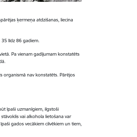
spārējas ķermeņa atdzišanas, liecina
o 35 līdz 86 gadiem.
vesvietā. Pa vienam gadījumam konstatēts
dā.
ls organismā nav konstatēts. Pārējos
būt īpaši uzmanīgiem, ilgstoši
 stāvoklis vai alkohola lietošana var
– īpaši gados vecākiem cilvēkiem un tiem,