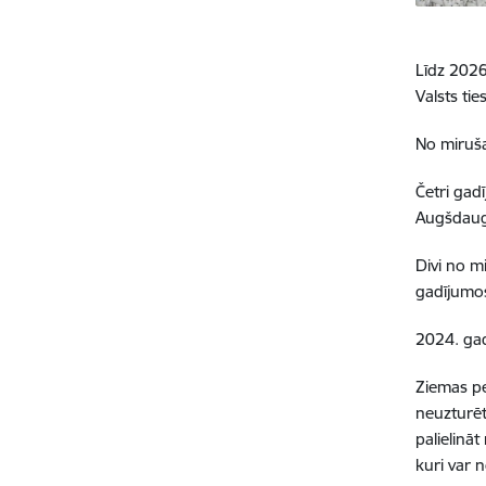
Līdz 2026
Valsts ti
No miruša
Četri gad
Augšdaug
Divi no m
gadījumos 
2024. gad
Ziemas pe
neuzturēti
palielinā
kuri var n