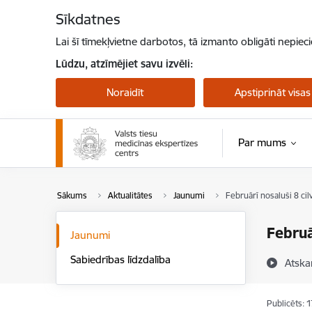
Pāriet uz lapas saturu
Sīkdatnes
Lai šī tīmekļvietne darbotos, tā izmanto obligāti nepiec
Lūdzu, atzīmējiet savu izvēli:
Noraidīt
Apstiprināt visas
Par mums
Sākums
Aktualitātes
Jaunumi
Februārī nosaluši 8 cil
Februā
Jaunumi
Sabiedrības līdzdalība
Atska
Publicēts: 