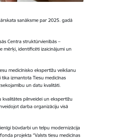
s pārskata sanāksme par 2025. gadā
sās Centra struktūrvienībās –
 mērķi, identificēti izaicinājumi un
iesu medicīnisko ekspertīžu veikšanu
ši tika izmantota Tiesu medicīnas
sekojamību un datu kvalitāti.
kvalitātes pilnveidei un ekspertīžu
nveidojot darba organizāciju visā
rienīgi būvdarbi un telpu modernizācija
 fonda projekta “Valsts tiesu medicīnas