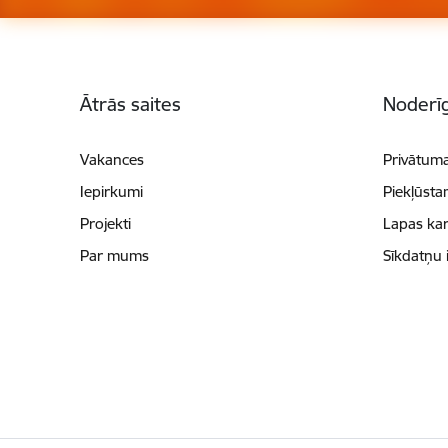
Kājene
Ātrās saites
Noderīg
Vakances
Privātuma
Iepirkumi
Piekļūsta
Projekti
Lapas kar
Par mums
Sīkdatņu 