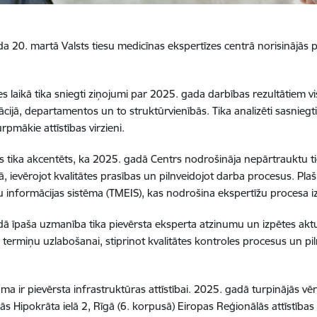
a 20. martā Valsts tiesu medicīnas ekspertīzes centrā norisinājā
 laikā tika sniegti ziņojumi par 2025. gada darbības rezultātiem vi
cijā, departamentos un to struktūrvienībās. Tika analizēti sasniegtie
urpmākie attīstības virzieni.
 tika akcentēts, ka 2025. gadā Centrs nodrošināja nepārtrauktu t
jā, ievērojot kvalitātes prasības un pilnveidojot darba procesus. Pla
u informācijas sistēma (TMEIS), kas nodrošina ekspertīžu procesa iz
ā īpaša uzmanība tika pievērsta eksperta atzinumu un izpētes aktu 
 termiņu uzlabošanai, stiprinot kvalitātes kontroles procesus un pil
oma ir pievērsta infrastruktūras attīstībai. 2025. gadā turpinājās vē
ās Hipokrāta ielā 2, Rīgā (6. korpusā) Eiropas Reģionālās attīstības