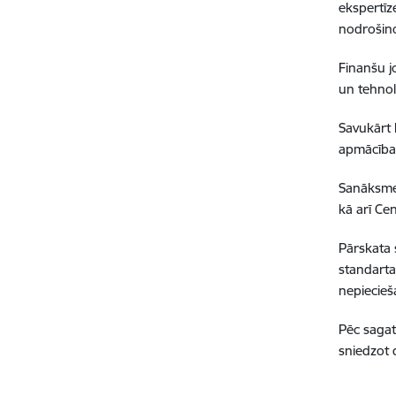
ekspertīz
nodrošino
Finanšu j
un tehnol
Savukārt 
apmācības
Sanāksmes
kā arī Cen
Pārskata 
standarta
nepiecie
Pēc sagat
sniedzot d