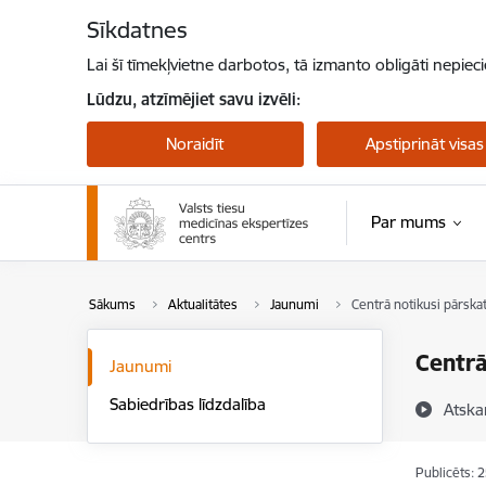
Pāriet uz lapas saturu
Sīkdatnes
Lai šī tīmekļvietne darbotos, tā izmanto obligāti nepiec
Lūdzu, atzīmējiet savu izvēli:
Noraidīt
Apstiprināt visas
Par mums
Sākums
Aktualitātes
Jaunumi
Centrā notikusi pārsk
Centrā
Jaunumi
Sabiedrības līdzdalība
Atska
Publicēts: 