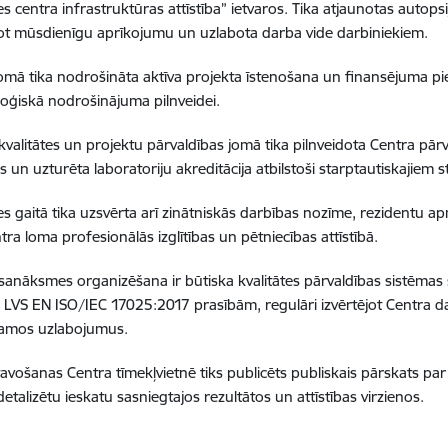
es centra infrastruktūras attīstība” ietvaros. Tika atjaunotas autopsi
t mūsdienīgu aprīkojumu un uzlabota darba vide darbiniekiem.
omā tika nodrošināta aktīva projekta īstenošana un finansējuma piesa
oģiskā nodrošinājuma pilnveidei.
kvalitātes un projektu pārvaldības jomā tika pilnveidota Centra pār
 un uzturēta laboratoriju akreditācija atbilstoši starptautiskajiem 
 gaitā tika uzsvērta arī zinātniskās darbības nozīme, rezidentu 
tra loma profesionālās izglītības un pētniecības attīstībā.
sanāksmes organizēšana ir būtiska kvalitātes pārvaldības sistēmas sa
 LVS EN ISO/IEC 17025:2017 prasībām, regulāri izvērtējot Centra da
šamos uzlabojumus.
avošanas Centra tīmekļvietnē tiks publicēts publiskais pārskats pa
etalizētu ieskatu sasniegtajos rezultātos un attīstības virzienos.