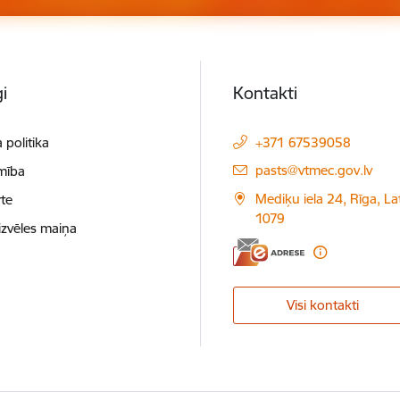
i
Kontakti
 politika
+371 67539058
E-pasts:
pasts@vtmec.gov.lv
mība
Mediķu iela 24, Rīga, Lat
te
1079
izvēles maiņa
Visi kontakti