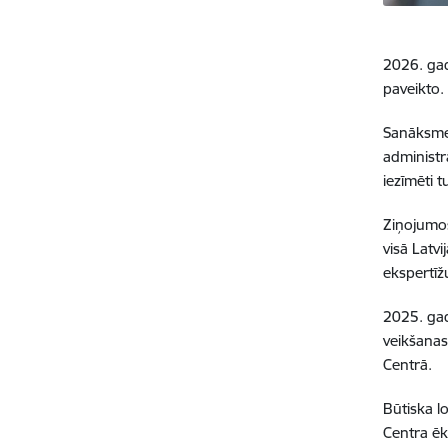
2026. gad
paveikto.
Sanāksmes
administrā
iezīmēti t
Ziņojumos
visā Latvi
ekspertīž
2025. gad
veikšanas
Centrā.
Būtiska l
Centra ēk