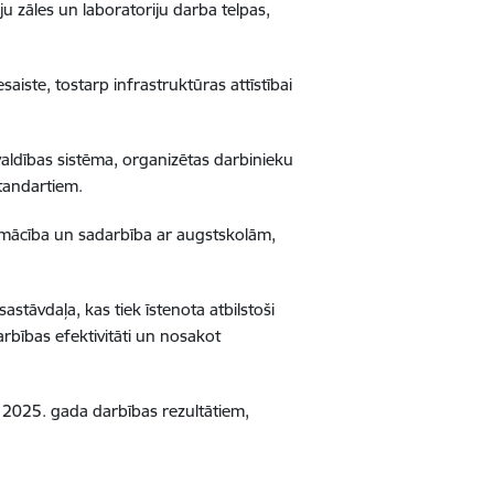
ju zāles un laboratoriju darba telpas,
iste, tostarp infrastruktūras attīstībai
valdības sistēma, organizētas darbinieku
standartiem.
apmācība un sadarbība ar augstskolām,
stāvdaļa, kas tiek īstenota atbilstoši
rbības efektivitāti un nosakot
r 2025. gada darbības rezultātiem,