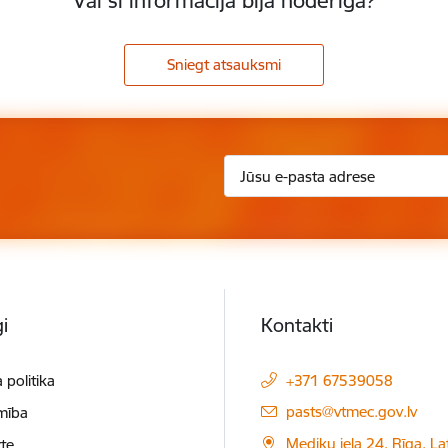
Vai šī informācija bija noderīga?
Sniegt atsauksmi
i
Kontakti
 politika
+371 67539058
E-pasts:
pasts@vtmec.gov.lv
mība
Mediķu iela 24, Rīga, Lat
te