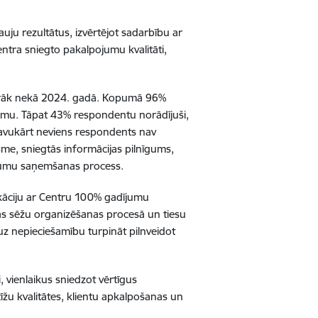
auju rezultātus, izvērtējot sadarbību ar
Centra sniegto pakalpojumu kvalitāti,
 vairāk nekā 2024. gadā. Kopumā 96%
camu. Tāpat 43% respondentu norādījuši,
 savukārt neviens respondents nav
ksme, sniegtās informācijas pilnīgums,
inumu saņemšanas process.
ikāciju ar Centru 100% gadījumu
esas sēžu organizēšanas procesā un tiesu
uz nepieciešamību turpināt pilnveidot
i, vienlaikus sniedzot vērtīgus
īžu kvalitātes, klientu apkalpošanas un