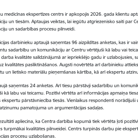
esu medicīnas ekspertīzes centrs ir apkopojis 2026. gada klientu apt
iciju un tiesām. Aptaujas veiktas, lai iegūtu atgriezenisko saiti par 
iju un sadarbības procesu pilnveidi.
licijas darbinieku aptaujā saņemtas 96 aizpildītas anketas, kas ir
tu sadarbību un komunikāciju ar Centru vērtējuši kā labu vai tei
 darba kvalitāte salīdzinājumā ar iepriekšējo gadu ir uzlabojusies,
 uz kvalitātes pasliktināšanos. Augsti novērtēta arī darbinieku attie
 un lietisko materiālu pieņemšanas kārtība, kā arī ekspertu atz
aujā saņemtas 24 anketas. Arī tiesu pārstāvji sadarbību un komun
ši kā labu vai teicamu. Pozitīvi vērtēta arī informācijas apmaiņa ti
 ekspertu pārstāvniecība tiesās. Vienlaikus respondenti norādījuši 
 atzinumu pamatojuma un argumentācijas sadaļas.
zultāti apliecina, ka Centra darbība kopumā tiek vērtēta ļoti pozitīv
s turpmākai kvalitātes pilnveidei. Centrs turpinās darbu pie ekspert
cijas procesu uzlabošanas.