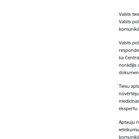
Valsts ti
Valsts pol
komunikāc
Valsts po
responden
ka Centra
norādījis
dokumentu
Tiesu apt
novērtēju
medicīnas
ekspertu
Aptauju re
ieteikumu
komunikā