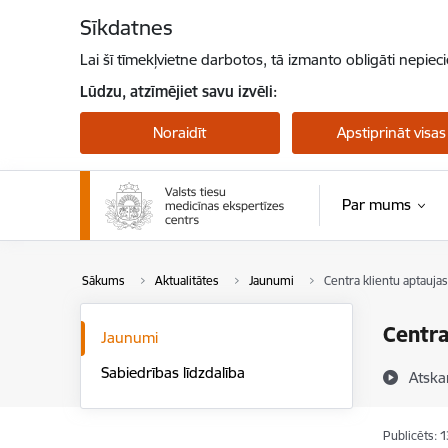
Pāriet uz lapas saturu
Sīkdatnes
Lai šī tīmekļvietne darbotos, tā izmanto obligāti nepiec
Lūdzu, atzīmējiet savu izvēli:
Noraidīt
Apstiprināt visas
Par mums
Sākums
Aktualitātes
Jaunumi
Centra klientu aptaujas
Centra
Jaunumi
Sabiedrības līdzdalība
Atska
Publicēts: 