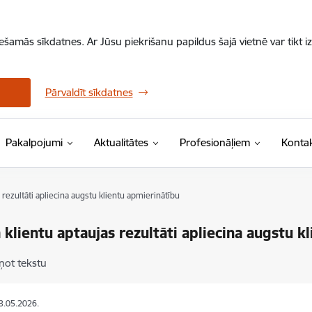
iešamās sīkdatnes. Ar Jūsu piekrišanu papildus šajā vietnē var tikt i
Pārvaldīt sīkdatnes
Pakalpojumi
Aktualitātes
Profesionāļiem
Kontak
 rezultāti apliecina augstu klientu apmierinātību
 klientu aptaujas rezultāti apliecina augstu k
ņot tekstu
13.05.2026.