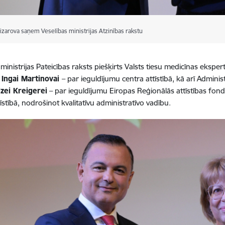
izarova saņem Veselības ministrijas Atzinības rakstu
 ministrijas Pateicības raksts piešķirts Valsts tiesu medicīnas eksp
i
Ingai Martinovai
– par ieguldījumu centra attīstībā, kā arī Admin
lzei Kreigerei
– par ieguldījumu Eiropas Reģionālās attīstības fon
īstībā, nodrošinot kvalitatīvu administratīvo vadību.