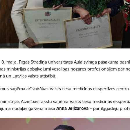
, 8. maijā, Rīgas Stradiņa universitātes Aulā svinīgā pasākumā pasni
bas ministrijas apbalvojumi veselības nozares profesionāļiem par n
nā un Latvijas valsts attīstībā.
mus saņēma arī vairākas Valsts tiesu medicīnas ekspertīzes centra
 ministrijas Atzinības rakstu saņēma Valsts tiesu medicīnas ekspertī
ājuma nodaļas galvenā māsa
Anna Jeļizarova
– par ilggadēju pro