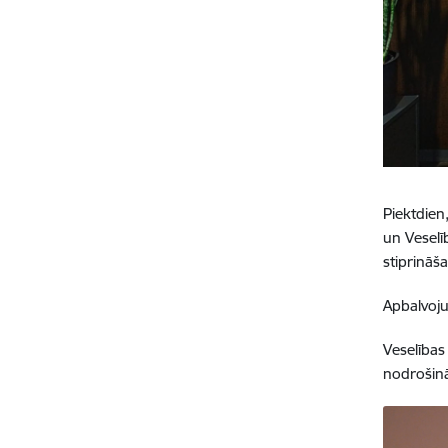
Piektdien
un Veselī
stiprināša
Apbalvoju
Veselības
nodrošin