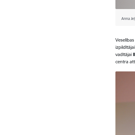
Anna Jeļ
Veselības
izpildītāja
vadītājai
I
centra att