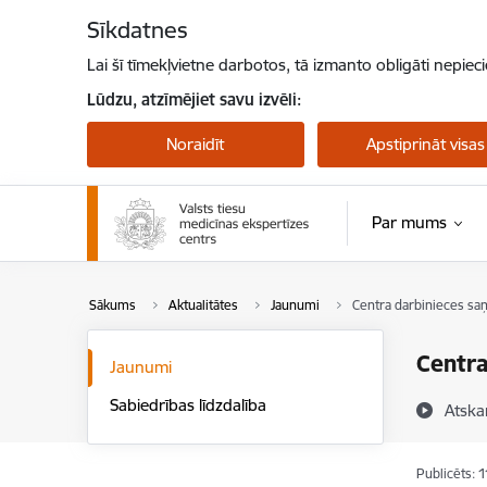
Pāriet uz lapas saturu
Sīkdatnes
Lai šī tīmekļvietne darbotos, tā izmanto obligāti nepiec
Lūdzu, atzīmējiet savu izvēli:
Noraidīt
Apstiprināt visas
Par mums
Sākums
Aktualitātes
Jaunumi
Centra darbinieces sa
Centra
Jaunumi
Sabiedrības līdzdalība
Atska
Publicēts: 