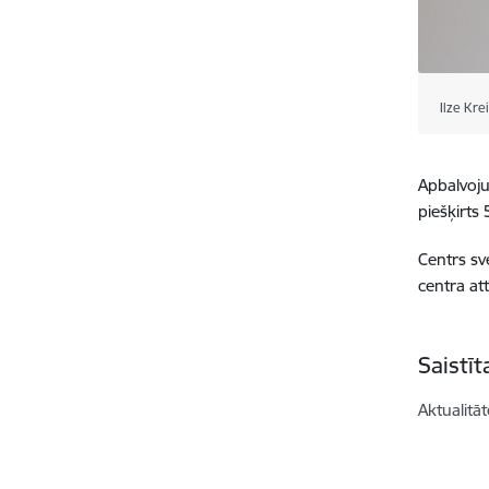
Ilze Kre
Apbalvoju
piešķirts
Centrs sv
centra att
Saistī
Aktualitāt