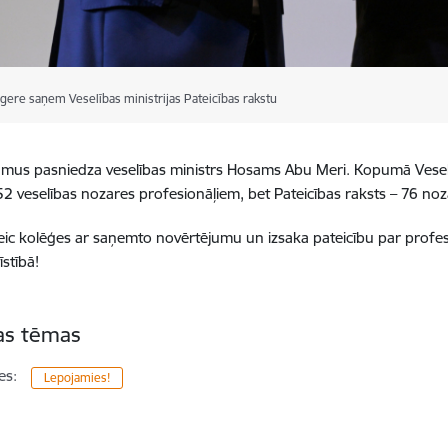
igere saņem Veselības ministrijas Pateicības rakstu
mus pasniedza veselības ministrs Hosams Abu Meri. Kopumā Veselīb
 52 veselības nozares profesionāļiem, bet Pateicības raksts – 76 no
eic kolēģes ar saņemto novērtējumu un izsaka pateicību par profes
īstībā!
tas tēmas
es:
Lepojamies!