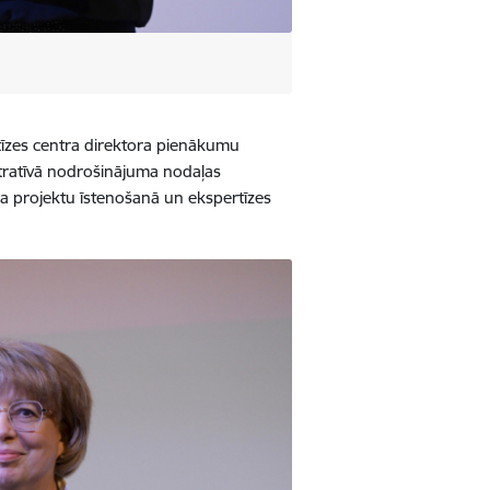
ertīzes centra direktora pienākumu
istratīvā nodrošinājuma nodaļas
da projektu īstenošanā un ekspertīzes