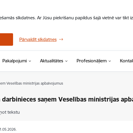
iešamās sīkdatnes. Ar Jūsu piekrišanu papildus šajā vietnē var tikt i
Pārvaldīt sīkdatnes
Pakalpojumi
Aktualitātes
Profesionāļiem
Kontak
ņem Veselības ministrijas apbalvojumus
 darbinieces saņem Veselības ministrijas ap
ņot tekstu
11.05.2026.