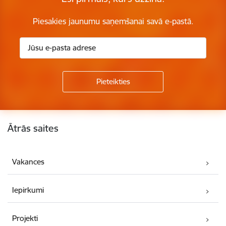
Piesakies jaunumu saņemšanai savā e-pastā.
Kājene
Ātrās saites
Vakances
Iepirkumi
Projekti