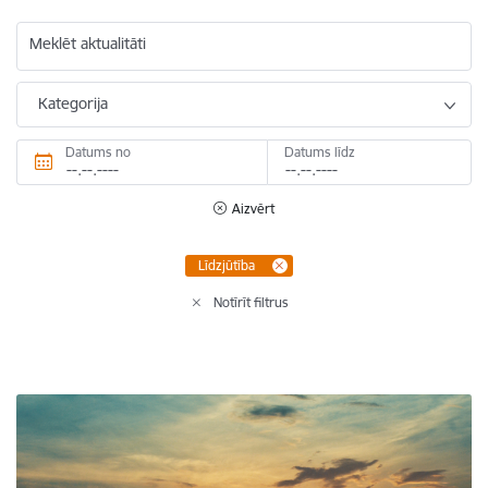
Meklēt aktualitāti
Kategorija
Datums no
Datums līdz
Aizvērt
Līdzjūtība
Notīrīt filtrus