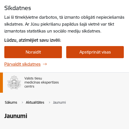
Pāriet uz lapas saturu
Sīkdatnes
Spied
lai meklētu
Enter
Lai šī tīmekļvietne darbotos, tā izmanto obligāti nepieciešamās
sīkdatnes. Ar Jūsu piekrišanu papildus šajā vietnē var tikt
izmantotas statistikas un sociālo mediju sīkdatnes.
Lūdzu, atzīmējiet savu izvēli:
Noraidīt
Apstiprināt visas
Pārvaldīt sīkdatnes
Sākums
Aktualitātes
Jaunumi
Jaunumi