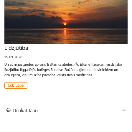
Līdzjūtība
19.01.2026.
Un atmiņas ziedēs ap viņu Baltas kā ābeles. (Ā. Elksne) Izsakām visdziļāko
līdzjūtību ilggadējās kolēģes Sandras Rožānes ģimenei, tuviniekiem un
draugiem, viņu mūžībā pavadot. Valsts tiesu medicīnas…
Līdzjūtība
Drukāt lapu