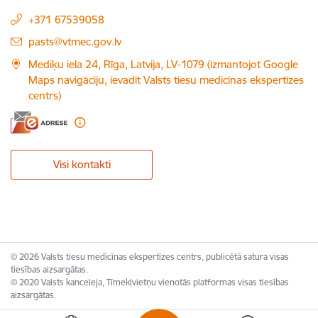
+371 67539058
E-pasts:
pasts@vtmec.gov.lv
Mediķu iela 24, Rīga, Latvija, LV-1079 (izmantojot Google
Maps navigāciju, ievadīt Valsts tiesu medicīnas ekspertīzes
centrs)
Visi kontakti
© 2026 Valsts tiesu medicīnas ekspertīzes centrs, publicētā satura visas
tiesības aizsargātas.
© 2020 Valsts kanceleja, Tīmekļvietņu vienotās platformas visas tiesības
aizsargātas.