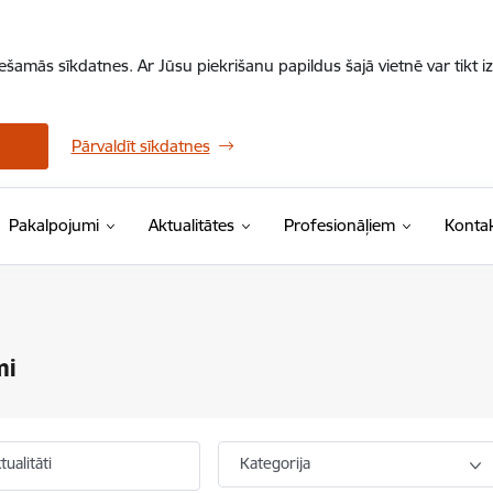
iešamās sīkdatnes. Ar Jūsu piekrišanu papildus šajā vietnē var tikt i
Pārvaldīt sīkdatnes
Pakalpojumi
Aktualitātes
Profesionāļiem
Kontak
mi
ualitāti
Kategorija