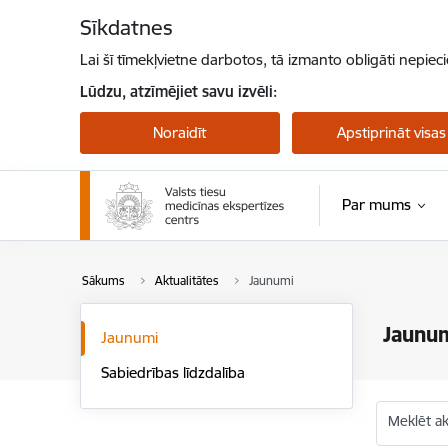
Pāriet uz lapas saturu
Sīkdatnes
Lai šī tīmekļvietne darbotos, tā izmanto obligāti nepiec
Lūdzu, atzīmējiet savu izvēli:
Noraidīt
Apstiprināt visas
Par mums
Sākums
Aktualitātes
Jaunumi
Jaunu
Jaunumi
Sabiedrības līdzdalība
Meklēt akt