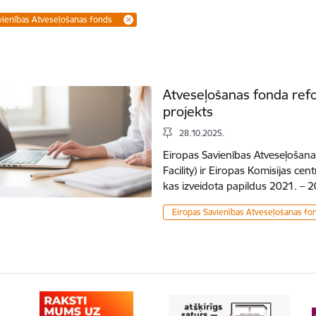
vienības Atveseļošanas fonds
Atveseļošanas fonda refo
projekts
28.10.2025.
Eiropas Savienības Atveseļošana
Facility) ir Eiropas Komisijas ce
kas izveidota papildus 2021. –
Eiropas Savienības Atveseļošanas fo