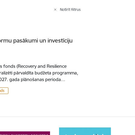
Notīrīt filtrus
rmu pasākumi un investīciju
s fonds (Recovery and Resilience
ntralizēti pārvaldīta budžeta programma,
 2027. gada plānošanas perioda…
nds