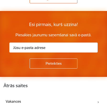
Esi pirmais, kurš uzzina!
Piesakies jaunumu saņemšanai savā e-pastā.
Kājene
Ātrās saites
Vakances