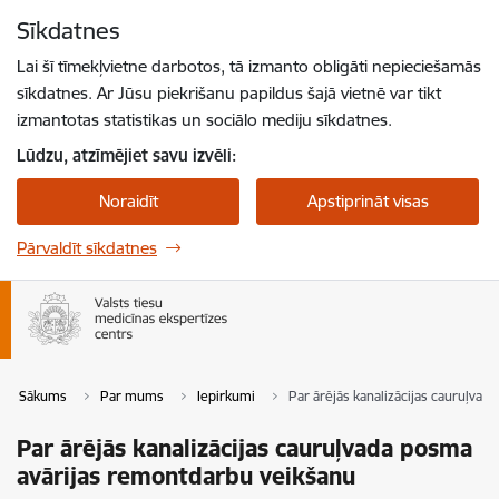
Pāriet uz lapas saturu
Sīkdatnes
Spied
lai meklētu
Enter
Lai šī tīmekļvietne darbotos, tā izmanto obligāti nepieciešamās
sīkdatnes. Ar Jūsu piekrišanu papildus šajā vietnē var tikt
izmantotas statistikas un sociālo mediju sīkdatnes.
Lūdzu, atzīmējiet savu izvēli:
Noraidīt
Apstiprināt visas
Pārvaldīt sīkdatnes
Sākums
Par mums
Iepirkumi
Par ārējās kanalizācijas cauruļva
Par ārējās kanalizācijas cauruļvada posma
avārijas remontdarbu veikšanu