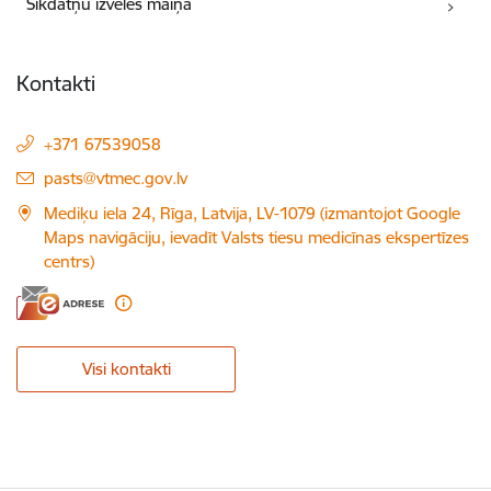
Sīkdatņu izvēles maiņa
Kontakti
+371 67539058
E-pasts:
pasts@vtmec.gov.lv
Mediķu iela 24, Rīga, Latvija, LV-1079 (izmantojot Google
Maps navigāciju, ievadīt Valsts tiesu medicīnas ekspertīzes
centrs)
Visi kontakti