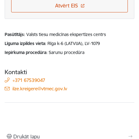
Atvērt EIS
Pasūtītājs
Valsts tiesu medicīnas ekspertīzes centrs
Līguma izpildes vieta
Rīga k-6 (LATVIJA), LV-1079
Iepirkuma procedūra
Sarunu procedūra
Kontakti
+371 67539047
E-pasts:
ilze.kreigere@vtmec.gov.lv
Drukāt lapu