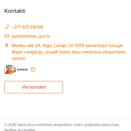
Kontakti
+371 67539058
E-pasts:
pasts@vtmec.gov.lv
Mediķu iela 24, Rīga, Latvija, LV-1079 (izmantojot Google
Maps navigāciju, ievadīt Valsts tiesu medicīnas ekspertīzes
centrs)
Visi kontakti
© 2026 Valsts tiesu medicīnas ekspertīzes centrs, publicētā satura visas
tiesības aizsargātas.