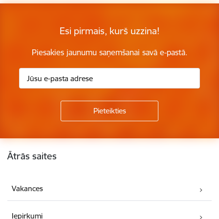
Esi pirmais, kurš uzzina!
Piesakies jaunumu saņemšanai savā e-pastā.
Kājene
Ātrās saites
Vakances
Iepirkumi