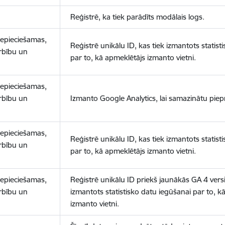
Reģistrē, ka tiek parādīts modālais logs.
nepieciešamas,
Reģistrē unikālu ID, kas tiek izmantots statist
arbību un
par to, kā apmeklētājs izmanto vietni.
nepieciešamas,
arbību un
Izmanto Google Analytics, lai samazinātu piep
nepieciešamas,
Reģistrē unikālu ID, kas tiek izmantots statist
arbību un
par to, kā apmeklētājs izmanto vietni.
nepieciešamas,
Reģistrē unikālu ID priekš jaunākās GA 4 versij
arbību un
izmantots statistisko datu iegūšanai par to, k
izmanto vietni.