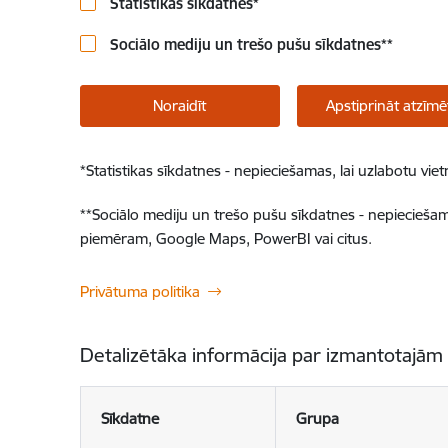
Statistikas sīkdatnes
*
Sociālo mediju un trešo pušu sīkdatnes
**
Noraidīt
Apstiprināt atzīmē
*
Statistikas sīkdatnes - nepieciešamas, lai uzlabotu v
**
Sociālo mediju un trešo pušu sīkdatnes - nepieciešamas
piemēram, Google Maps, PowerBI vai citus.
Privātuma politika
Detalizētāka informācija par izmantotajām
Sīkdatne
Grupa