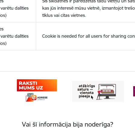
es
Šīs sīkdatnes ir paredzētas tādu vietņu un sat
varētu dalīties
kas jūs interesē mūsu vietnē, izmantojot treš
los)
tīklus vai citas vietnes.
es
varētu dalīties
Cookie is needed for all users for sharing con
los)
Vai šī informācija bija noderīga?