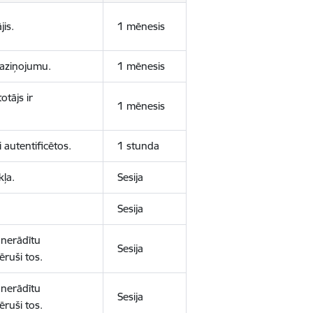
jis.
1 mēnesis
 paziņojumu.
1 mēnesis
otājs ir
1 mēnesis
 autentificētos.
1 stunda
kļa.
Sesija
Sesija
 nerādītu
Sesija
ēruši tos.
 nerādītu
Sesija
ēruši tos.