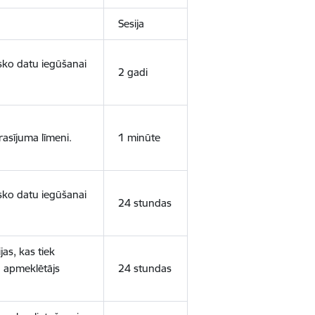
Sesija
isko datu iegūšanai
2 gadi
rasījuma līmeni.
1 minūte
isko datu iegūšanai
24 stundas
as, kas tiek
ā apmeklētājs
24 stundas