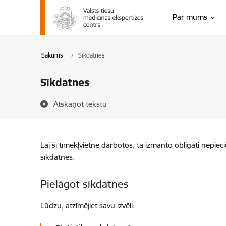
Pāriet uz lapas saturu
Par mums
Sākums
Sīkdatnes
Sīkdatnes
Atskaņot tekstu
Lai šī tīmekļvietne darbotos, tā izmanto obligāti nepiec
sīkdatnes.
Pielāgot sīkdatnes
Lūdzu, atzīmējiet savu izvēli: