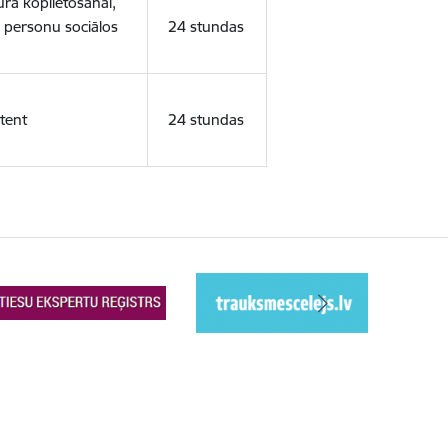
ura koplietošanai,
o personu sociālos
24 stundas
tent
24 stundas