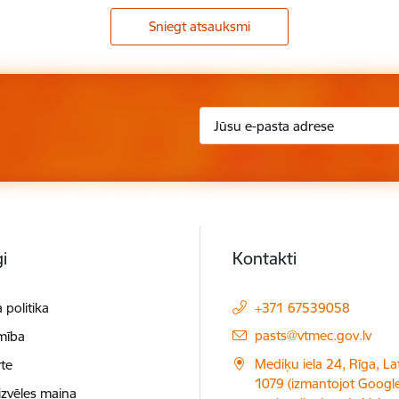
Sniegt atsauksmi
i
Kontakti
 politika
+371 67539058
E-pasts:
pasts@vtmec.gov.lv
mība
Mediķu iela 24, Rīga, Lat
te
1079 (izmantojot Googl
izvēles maiņa