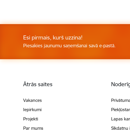
Esi pirmais, kurš uzzina!
Piesakies jaunumu saņemšanai savā e-pastā.
Kājene
Ātrās saites
Noderīg
Vakances
Privātuma
Iepirkumi
Piekļūsta
Projekti
Lapas kar
Par mums
Sīkdatņu 