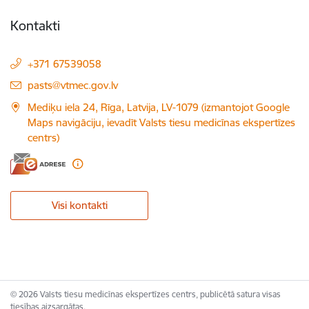
Kontakti
+371 67539058
E-pasts:
pasts@vtmec.gov.lv
Mediķu iela 24, Rīga, Latvija, LV-1079 (izmantojot Google
Maps navigāciju, ievadīt Valsts tiesu medicīnas ekspertīzes
centrs)
Visi kontakti
© 2026 Valsts tiesu medicīnas ekspertīzes centrs, publicētā satura visas
tiesības aizsargātas.