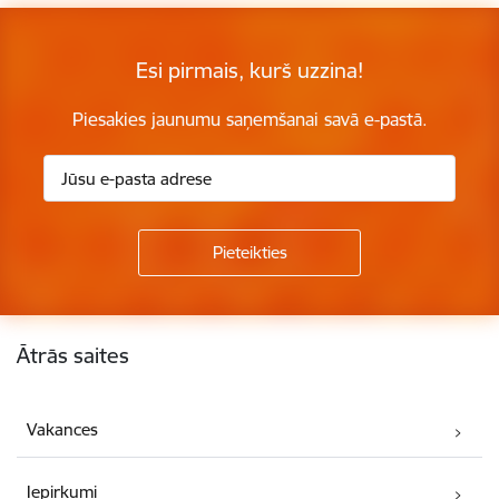
Esi pirmais, kurš uzzina!
Piesakies jaunumu saņemšanai savā e-pastā.
Kājene
Ātrās saites
Vakances
Iepirkumi