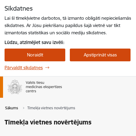
Pāriet uz lapas saturu
Sīkdatnes
Spied
lai meklētu
Enter
Lai šī tīmekļvietne darbotos, tā izmanto obligāti nepieciešamās
sīkdatnes. Ar Jūsu piekrišanu papildus šajā vietnē var tikt
izmantotas statistikas un sociālo mediju sīkdatnes.
Lūdzu, atzīmējiet savu izvēli:
Noraidīt
Apstiprināt visas
Pārvaldīt sīkdatnes
Sākums
Tīmekļa vietnes novērtējums
Tīmekļa vietnes novērtējums