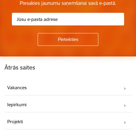
Piesakies jaunumu saņemšanai savā e-pastā.
Kājene
Ātrās saites
Vakances
Iepirkumi
Projekti