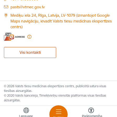
E-pasts:
pasts@vtmec.gov.lv
Mediķu iela 24, Rīga, Latvija, LV-1079 (izmantojot Google
Maps navigāciju, ievadīt Valsts tiesu medicīnas ekspertīzes
centrs)
Visi kontakti
© 2026 Valsts tiesu medicīnas ekspertīzes centrs, publicētā satura visas
tiesības aizsargātas.
© 2020 Valsts kanceleja, Tīmekļvietņu vienotās platformas visas tiesības
aizsargātas.
Language
Piekļūstamība