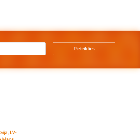
vija, LV-
e Maps