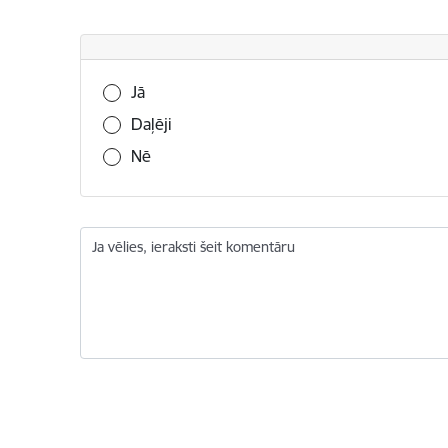
Vai šī informācija bija noderīga?
Jā
Daļēji
Nē
Ja vēlies, ieraksti šeit komentāru