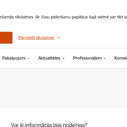
iešamās sīkdatnes. Ar Jūsu piekrišanu papildus šajā vietnē var tikt i
Pārvaldīt sīkdatnes
Pakalpojumi
Aktualitātes
Profesionāļiem
Kontak
Vai šī informācija bija noderīga?