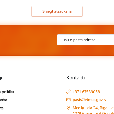
Sniegt atsauksmi
i
Kontakti
 politika
+371 67539058
E-pasts:
pasts@vtmec.gov.lv
mība
Mediķu iela 24, Rīga, Lat
te
1079 (izmantojot Googl