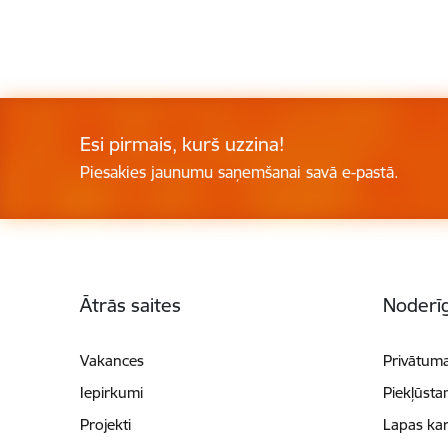
Esi pirmais, kurš uzzina!
Piesakies jaunumu saņemšanai savā e-pastā.
Kājene
Ātrās saites
Noderīg
Vakances
Privātuma
Iepirkumi
Piekļūsta
Projekti
Lapas kar