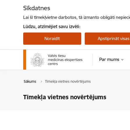
Pāriet uz lapas saturu
Sīkdatnes
Lai šī tīmekļvietne darbotos, tā izmanto obligāti nepiec
Lūdzu, atzīmējiet savu izvēli:
Noraidīt
Apstiprināt visas
Par mums
Sākums
Tīmekļa vietnes novērtējums
Tīmekļa vietnes novērtējums